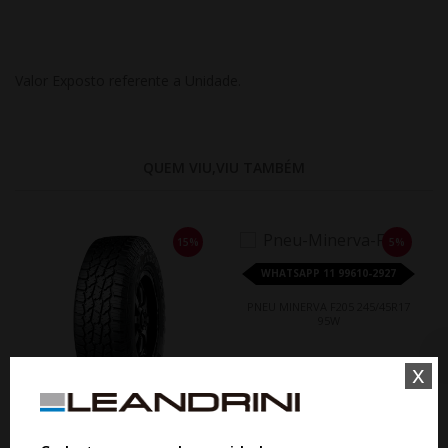
Valor Exposto referente a Unidade.
QUEM VIU,VIU TAMBÉM
15%
5%
WHATSAPP 11 99610-2927
PNEU MINERVA F205 245/45R17
95W
x
De R$ 790,00
Por R$ 750,50
WHATSAPP 11 99610-2927