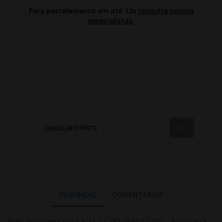
Para parcelamento em até 12x
consulte nossos
especialistas.
CALCULAR O FRETE
DESCRIÇÃO
COMENTÁRIOS
Pneu Yokohama G016 X-AT LT 285/70R17 121Q – Robustez e