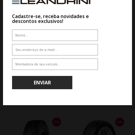
De R$ 1.102,20
Por R$ 936,87
Cadastre-se, receba novidades e
descontos exclusivos!
WHATSAPP 11 99610-2927
PNEU YOKOHAMA G018 A/T4
295/70R17 121/118S
De R$ 2.920,50
Por R$ 2.482,42
ENVIAR
QUEM COMPROU, COMPROU TAMBÉM
15%
15%