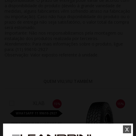
Disponibilidade:
O prazo de entrega pode variar de acordo com
a disponibilidade do produto (devido à grande variedade de
medidas, alguns fabricantes vêm sofrendo atraso na fabricação
ou importação). Caso não haja disponibilidade do produto ou o
prazo de entrega não seja satisfatório, o valor total da compra
será estornado.
Importante:
Não nos responsabilizamos pela montagem ou
instalação dos produtos realizada por terceiros.
Atendimento:
Para mais informações sobre o produto, ligue
para: (11) 99610-2927
Observação:
Valor exposto referente à
unidade
.
QUEM VIU,VIU TAMBÉM
15%
15%
WHATSAPP 11 99610-2927
PNEU PRINX XLAB COMFORT EV
x
225/65R17 106V