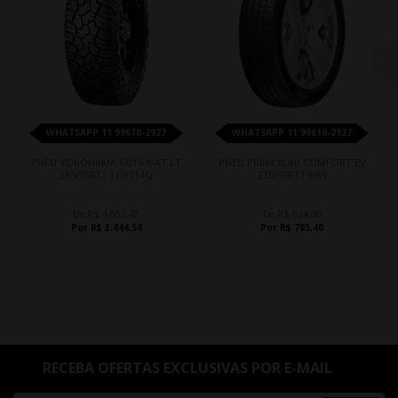
WHATSAPP 11 99610-2927
WHATSAPP 11 99610-2927
PNEU YOKOHAMA G016 X-AT LT
PNEU PRINX XLAB COMFORT EV
285/75R17 117/114Q
215/50R17 95W
De R$ 4.052,40
De R$ 924,00
Por R$ 3.444,54
Por R$ 785,40
RECEBA OFERTAS EXCLUSIVAS POR E-MAIL