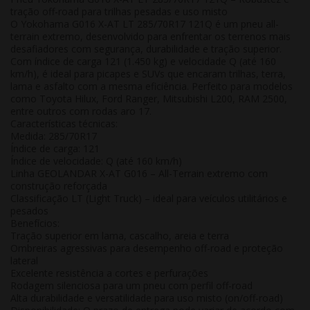
tração off-road para trilhas pesadas e uso misto
O Yokohama G016 X-AT LT 285/70R17 121Q é um pneu all-
terrain extremo, desenvolvido para enfrentar os terrenos mais
desafiadores com segurança, durabilidade e tração superior.
Com índice de carga 121 (1.450 kg) e velocidade Q (até 160
km/h), é ideal para picapes e SUVs que encaram trilhas, terra,
lama e asfalto com a mesma eficiência. Perfeito para modelos
como Toyota Hilux, Ford Ranger, Mitsubishi L200, RAM 2500,
entre outros com rodas aro 17.
Características técnicas:
Medida:
285/70R17
Índice de carga:
121
Índice de velocidade:
Q (até 160 km/h)
Linha GEOLANDAR X-AT G016 – All-Terrain extremo com
construção reforçada
Classificação LT (Light Truck) – ideal para veículos utilitários e
pesados
Benefícios:
Tração superior em lama, cascalho, areia e terra
Ombreiras agressivas para desempenho off-road e proteção
lateral
Excelente resistência a cortes e perfurações
Rodagem silenciosa para um pneu com perfil off-road
Alta durabilidade e versatilidade para uso misto (on/off-road)