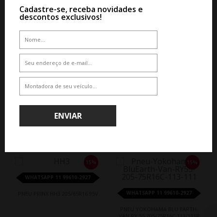
Cadastre-se, receba novidades e
descontos exclusivos!
ENVIAR
QUEM COMPROU, COMPROU TAMBÉM
15%
15%
WHATSAPP 11 99610-2927
WHATSAPP 11 99610-2927
PNEU PRINX HH3 205/65R16 95V
PNEU YOKOHAMA BLU EARTH-
VAN RY 55 205/75R16C 113/111R