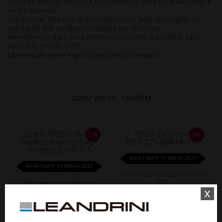
prazo de entrega não seja satisfatório, o valor total da compra
será estornado.
Importante:
Não nos responsabilizamos pela montagem ou
instalação dos produtos realizada por terceiros.
Atendimento:
Para mais informações sobre o produto, ligue
para: (11) 99610-2927
Observação:
Valor exposto referente à
unidade
.
QUEM VIU,VIU TAMBÉM
17%
7%
WHATSAPP 11 99610-2927
WHATSAPP 11 99610-2927
PNEU DELINTE XL DS2 215/60R16
99V
PNEU HANKOOK VENTUS V2
x
CONCEPT 2 185/55R16 83H
De R$ 790,35
Por R$ 735,03
De R$ 932,25
Por R$ 773,77