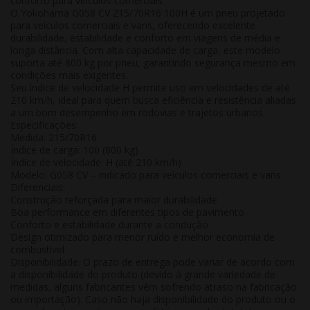
conforto para veículos comerciais
O
Yokohama G058 CV 215/70R16 100H
é um pneu projetado
para veículos comerciais e vans, oferecendo excelente
durabilidade, estabilidade e conforto em viagens de média e
longa distância. Com alta capacidade de carga, este modelo
suporta até 800 kg por pneu, garantindo segurança mesmo em
condições mais exigentes.
Seu índice de velocidade
H
permite uso em velocidades de até
210 km/h, ideal para quem busca eficiência e resistência aliadas
a um bom desempenho em rodovias e trajetos urbanos.
Especificações:
Medida: 215/70R16
Índice de carga: 100 (800 kg)
Índice de velocidade: H (até 210 km/h)
Modelo: G058 CV – indicado para veículos comerciais e vans
Diferenciais:
Construção reforçada para maior durabilidade
Boa performance em diferentes tipos de pavimento
Conforto e estabilidade durante a condução
Design otimizado para menor ruído e melhor economia de
combustível
Disponibilidade:
O prazo de entrega pode variar de acordo com
a disponibilidade do produto (devido à grande variedade de
medidas, alguns fabricantes vêm sofrendo atraso na fabricação
ou importação). Caso não haja disponibilidade do produto ou o