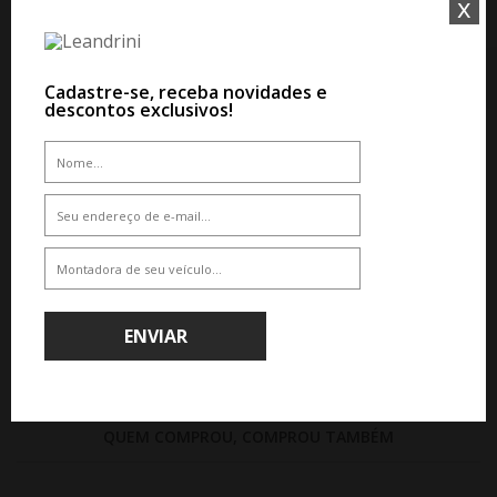
x
Cadastre-se, receba novidades e
descontos exclusivos!
WHATSAPP 11 99610-2927
WHATSAPP 11 99610-2927
PNEU YOKOHAMA G018 A/T4
PNEU YOKOHAMA G016 X-AT LT
265/70R17 121/118S
285/75R17 117/114Q
De R$ 2.636,70
De R$ 4.052,40
Por R$ 2.241,20
Por R$ 3.444,54
ENVIAR
QUEM COMPROU, COMPROU TAMBÉM