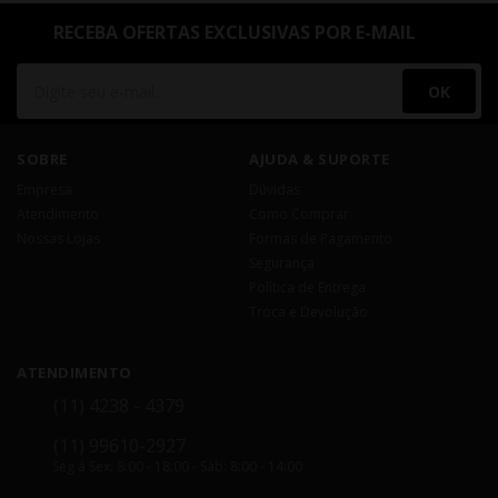
RECEBA OFERTAS EXCLUSIVAS POR E-MAIL
OK
SOBRE
AJUDA & SUPORTE
Empresa
Dúvidas
Atendimento
Como Comprar
Nossas Lojas
Formas de Pagamento
Segurança
Política de Entrega
Troca e Devolução
ATENDIMENTO
(11) 4238 - 4379
(11) 99610-2927
Seg á Sex: 8:00 - 18:00 - Sáb: 8:00 - 14:00