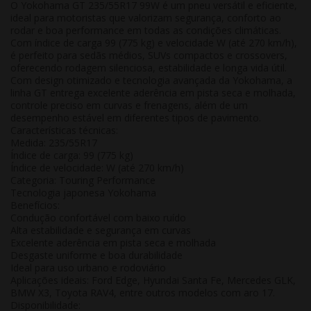
O Yokohama GT 235/55R17 99W é um pneu versátil e eficiente,
ideal para motoristas que valorizam
segurança, conforto ao
rodar e boa performance em todas as condições climáticas
.
Com índice de carga 99 (775 kg) e velocidade W (até 270 km/h),
é perfeito para
sedãs médios, SUVs compactos e crossovers
,
oferecendo rodagem silenciosa, estabilidade e longa vida útil.
Com design otimizado e tecnologia avançada da Yokohama, a
linha GT entrega
excelente aderência em pista seca e molhada
,
controle preciso em curvas e frenagens, além de um
desempenho estável em diferentes tipos de pavimento.
Características técnicas:
Medida:
235/55R17
Índice de carga:
99 (775 kg)
Índice de velocidade:
W (até 270 km/h)
Categoria:
Touring Performance
Tecnologia japonesa Yokohama
Benefícios:
Condução confortável com baixo ruído
Alta estabilidade e segurança em curvas
Excelente aderência em pista seca e molhada
Desgaste uniforme e boa durabilidade
Ideal para uso urbano e rodoviário
Aplicações ideais:
Ford Edge, Hyundai Santa Fe, Mercedes GLK,
BMW X3, Toyota RAV4, entre outros modelos com aro 17.
Disponibilidade: