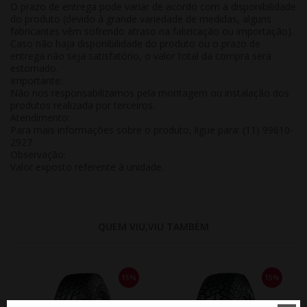
O prazo de entrega pode variar de acordo com a disponibilidade
do produto (devido à grande variedade de medidas, alguns
fabricantes vêm sofrendo atraso na fabricação ou importação).
Caso não haja disponibilidade do produto ou o prazo de
entrega não seja satisfatório, o valor total da compra será
estornado.
Importante:
Não nos responsabilizamos pela montagem ou instalação dos
produtos realizada por terceiros.
Atendimento:
Para mais informações sobre o produto, ligue para: (11) 99610-
2927
Observação:
Valor exposto referente à
unidade
.
QUEM VIU,VIU TAMBÉM
15%
15%