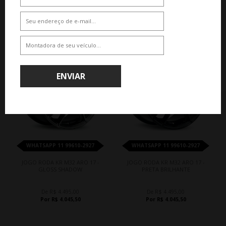
QUEM VIU,VIU TAMBÉM
10%
10%
ENVIAR
WHATSAPP 11 99610-2927
WHATSAPP 11 99610-2927
JOGO RODA KR M32 ARO 17 -
JOGO RODA KR M32 ARO 17 -
GLOSS SHADOW
PRETA BRILHANTE
De R$ 4.495,00
De R$ 4.495,00
Por R$ 4.045,50
Por R$ 4.045,50