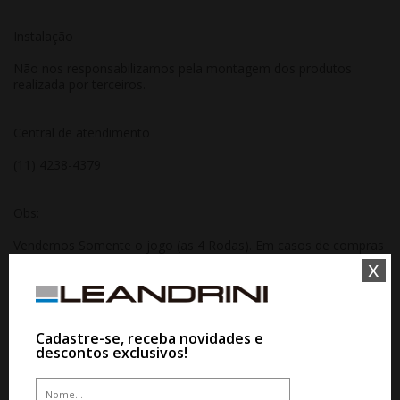
Instalação
Não nos responsabilizamos pela montagem dos produtos
realizada por terceiros.
Central de atendimento
(11) 4238-4379
Obs:
Vendemos Somente o jogo (as 4 Rodas). Em casos de compras
por unidade (de 1 a 3 rodas), consulte nossa central de
x
atendimento para ver se há disponibilidade e para confirmação
do valor unitário pois rodas unitárias poderá ter valor diferente
do site. Compras realizadas da unidade sem aprovação ou
reserva com um de nossos consultores será cancelada
Cadastre-se, receba novidades e
automaticamente.
descontos exclusivos!