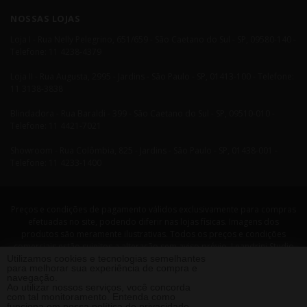
NOSSAS LOJAS
Loja I - Rua Nelly Pelegrino, 651/659 - São Caetano do Sul - SP, 09580-140 -
Telefone: 11 4238-4379
Loja II - Rua Augusta, 2995 - Jardins - São Paulo - SP, 01413-100 - Telefone:
11 3138-3838
Blindadora - Rua Baraldi - 399 - São Caetano do Sul - SP, 09510-010 -
Telefone: 11 4421-7021
Showroom - Rua Colômbia, 825 - Jardins - São Paulo - SP, 01438-001 -
Telefone: 11 4233-1400
Preços e condições de pagamento válidos exclusivamente para compras
efetuadas no site, podendo diferir nas lojas físicas. Imagens dos
produtos são meramente ilustrativas. Todos os preços e condições
comerciais estão sujeitos a alteração sem aviso prévio. Leandrini Studio
Utilizamos cookies e tecnologias semelhantes
Design. CNPJ: 08058479/0001-29 Rua Nelly Pellegrino, 651 CEP: 09580-140
para melhorar sua experiência de compra e
- São Caetano do Sul - SP Telefone: 11 4238 4379 Leandrini - Todos os
navegação.
direitos reservados. 2013 ®
Ao utilizar nossos serviços, você concorda
com tal monitoramento. Entenda como
funciona em nossa
política de privacidade.