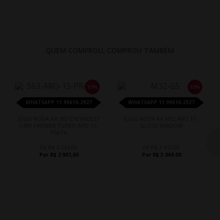
QUEM COMPROU, COMPROU TAMBÉM
10%
10%
WHATSAPP 11 99610-2927
WHATSAPP 11 99610-2927
JOGO RODA KR S63 CHEVROLET
JOGO RODA KR M32 ARO 15 -
ONIX PREMIER TURBO ARO 15-
GLOSS SHADOW
PRATA
De R$ 3.224,00
De R$ 3.410,00
Por R$ 2.901,60
Por R$ 3.069,00