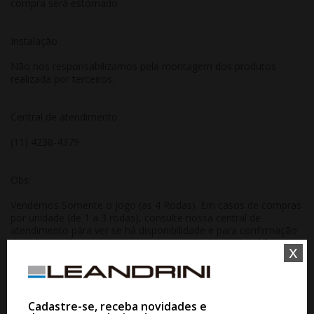
compra será estornado.
Instalação
Não nos responsabilizamos pela montagem dos produtos
realizada por terceiros.
Central de atendimento
(11) 4238-4379
Obs:
Vendemos Somente o jogo (as 4 Rodas). Em casos de compras
por unidade (de 1 a 3 rodas), consulte nossa central de
atendimento para ver se há disponibilidade e para confirmação
do valor unitário pois rodas unitárias poderá ter valor diferente
x
do site. Compras realizadas da unidade sem aprovação ou
reserva com um de nossos consultores será cancelada
automaticamente.
Cadastre-se, receba novidades e