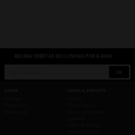
RECEBA OFERTAS EXCLUSIVAS POR E-MAIL
OK
SOBRE
AJUDA & SUPORTE
Empresa
Dúvidas
Atendimento
Como Comprar
Nossas Lojas
Formas de Pagamento
Segurança
Política de Entrega
Troca e Devolução