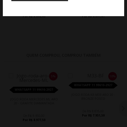
De R$ 10.600,00
De R$ 7.435,35
Por R$ 8.692,00
Por R$ 6.691,81
QUEM COMPROU, COMPROU TAMBÉM
5%
10%
WHATSAPP 11 99610-2927
WHATSAPP 11 99610-2927
JOGO RODA KR M33 ARO 20 -
BRONZE FOSCO
JOGO RODA MERCEDES ML ARO
20 - GRAFITE DIAMANTADA
De R$ 8.835,00
Por R$ 7.951,50
De R$ 9.450,00
Por R$ 8.977,50