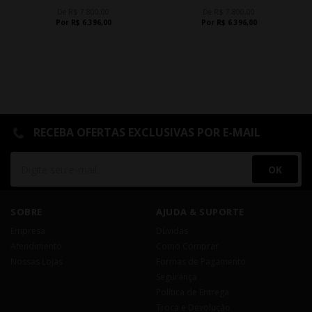
De R$ 7.800,00
De R$ 7.800,00
Por R$ 6.396,00
Por R$ 6.396,00
RECEBA OFERTAS EXCLUSIVAS POR E-MAIL
OK
SOBRE
AJUDA & SUPORTE
Empresa
Dúvidas
Atendimento
Como Comprar
Nossas Lojas
Formas de Pagamento
Segurança
Política de Entrega
Troca e Devolução