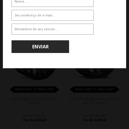
QUEM VIU,VIU TAMBÉM
18%
18%
ENVIAR
WHATSAPP 11 99610-2927
WHATSAPP 11 99610-2927
JOGO RODA PRZ 1376 ARO 17 -
JOGO RODA PRESENZA PRZ 3126
PRETA
ARO 17 - PRETA
De R$ 8.300,00
De R$ 7.800,00
Por R$ 6.806,00
Por R$ 6.396,00