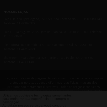
NOSSAS LOJAS
Loja I - Rua Nelly Pelegrino, 651/659 - São Caetano do Sul - SP, 09580-140 -
Telefone: 11 4238-4379
Loja II - Rua Augusta, 2995 - Jardins - São Paulo - SP, 01413-100 - Telefone:
11 3138-3838
Blindadora - Rua Baraldi - 399 - São Caetano do Sul - SP, 09510-010 -
Telefone: 11 4421-7021
Showroom - Rua Colômbia, 825 - Jardins - São Paulo - SP, 01438-001 -
Telefone: 11 4233-1400
Preços e condições de pagamento válidos exclusivamente para compras
efetuadas no site, podendo diferir nas lojas físicas. Imagens dos
produtos são meramente ilustrativas. Todos os preços e condições
comerciais estão sujeitos a alteração sem aviso prévio. Leandrini Studio
Utilizamos cookies e tecnologias semelhantes
Design. CNPJ: 08058479/0001-29 Rua Nelly Pellegrino, 651 CEP: 09580-140
para melhorar sua experiência de compra e
- São Caetano do Sul - SP Telefone: 11 4238 4379 Leandrini - Todos os
navegação.
direitos reservados. 2013 ®
Ao utilizar nossos serviços, você concorda