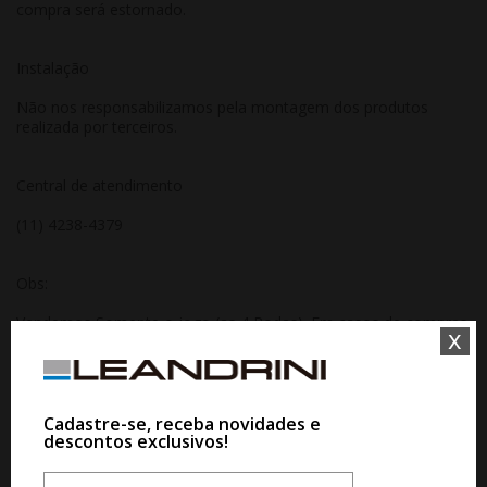
compra será estornado.
Instalação
Não nos responsabilizamos pela montagem dos produtos
realizada por terceiros.
Central de atendimento
(11) 4238-4379
Obs:
Vendemos Somente o jogo (as 4 Rodas). Em casos de compras
x
por unidade (de 1 a 3 rodas), consulte nossa central de
atendimento para ver se há disponibilidade e para confirmação
do valor unitário pois rodas unitárias poderá ter valor diferente
do site. Compras realizadas da unidade sem aprovação ou
reserva com um de nossos consultores será cancelada
Cadastre-se, receba novidades e
descontos exclusivos!
automaticamente.