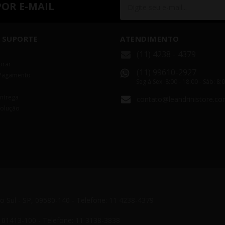
POR E-MAIL
 SUPORTE
ATENDIMENTO
(11) 4238 - 4379
rar
(11) 99610-2927
Pagamento
Seg á Sex: 8:00 - 18:00 - Sáb: 8:
Entrega
contato@leandrinistore.co
volução
do Sul - SP, 09580-140 - Telefone: 11 4238-4379
P, 01413-100 - Telefone: 11 3138-3838