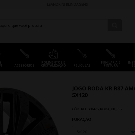
LEANDRINI BLINDAGENS
S
POLIMENTOS E
FUNILARIA E
INS
N
ACESSÓRIOS
CRISTALIZAÇÃO
PELÍCULAS
PINTURA
S
JOGO RODA KR R87 AMA
5X120
CÓD. REF.
500425_RODA_KR_R87
FURAÇÃO