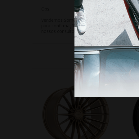
Obs:
Vendemos Somente o jogo (as 4 Rodas). Em casos
para confirmação do valor unitário pois rodas u
nossos consultores será cancelada automatica