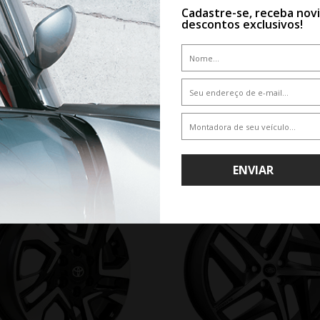
Cadastre-se, receba nov
descontos exclusivos!
 de compras por unidade (de 1 a 3 rodas), consulte nossa central d
nitárias poderá ter valor diferente do site. Compras realizadas da 
mente.
QUEM VIU,VIU TAMBÉM
ENVIAR
10%