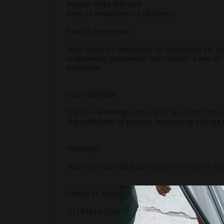
Pintura: Preta Brilhante
Itens na embalagem: 1,00 item(s)
Politica de compras:
Após compra e aprovação da mercadoria em nosso
acabamento juntamente com modelo e ano do veí
estornado.
Disponibilidade:
O prazo de entrega pode variar de acordo com a
disponibilidade do produto ou prazo de entrega 
Instalação
Não nos responsabilizamos pela montagem dos p
Central de atendimento
(11) 99610-2729