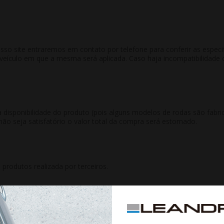
 site entraremos em contato por telefone para conferir as especific
culo em que a mesma será aplicada. Caso haja incompatibilidade co
 disponibilidade do produto (pois alguns modelos de rodas são fab
não seja satisfatório o valor total da compra será estornado.
rodutos realizada por terceiros.