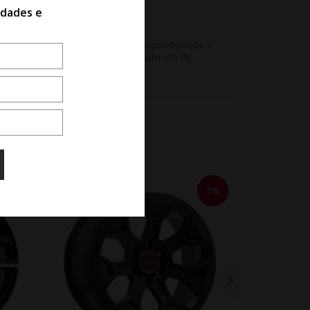
idades e
e atendimento para ver se há disponibilidade e
unidade sem aprovação ou reserva com um de
5%
5%