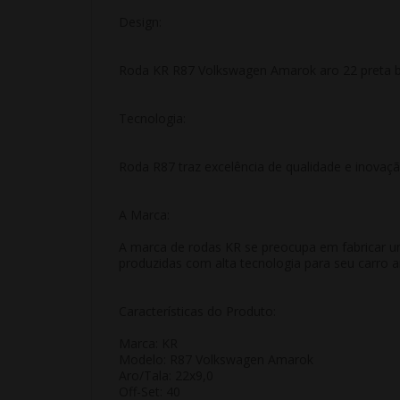
Design:
Roda KR R87 Volkswagen Amarok aro 22 preta br
Tecnologia:
Roda R87 traz excelência de qualidade e inova
A Marca:
A marca de rodas KR se preocupa em fabricar u
produzidas com alta tecnologia para seu carro 
Características do Produto:
Marca: KR
Modelo: R87 Volkswagen Amarok
Aro/Tala: 22x9,0
Off-Set: 40