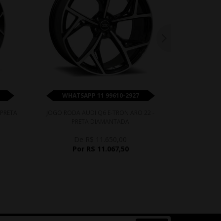
WHATSAPP 11 99610-2927
WHATS
 PRETA
JOGO RODA AUDI Q6 E-TRON ARO 22 -
JOGO RODA 
PRETA DIAMANTADA
De R$ 11.650,00
D
Por R$ 11.067,50
Po