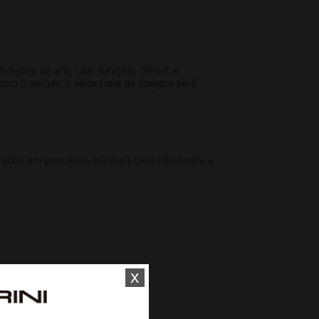
ações de aro, tala, furação, off-set e
m o veículo o valor total da compra será
ricados em pequenas escalas) caso não tenha a
x