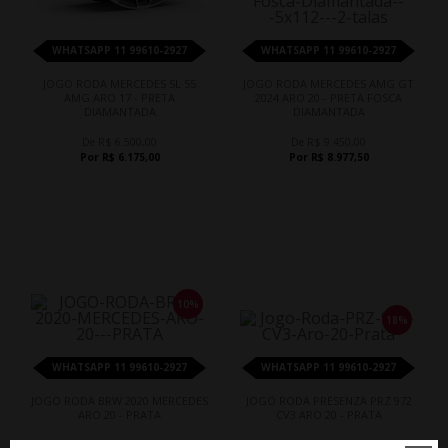
WHATSAPP 11 99610-2927
WHATSAPP 11 99610-2927
JOGO RODA MERCEDES SL 55
JOGO RODA MERCEDES AMG GT
AMG ARO 17 - PRETA
2024 ARO 20 - PRETA FOSCA
DIAMANTADA
DIAMANTADA
De R$ 6.500,00
De R$ 9.450,00
Por R$ 6.175,00
Por R$ 8.977,50
10%
18%
WHATSAPP 11 99610-2927
WHATSAPP 11 99610-2927
JOGO RODA BRW 2020 MERCEDES
JOGO RODA PRESENZA PRZ 972
ARO 20 - PRATA
CV3 ARO 20 - PRATA