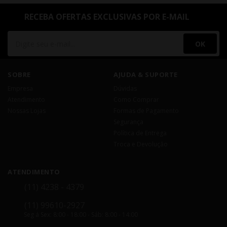
RECEBA OFERTAS EXCLUSIVAS POR E-MAIL
OK
SOBRE
AJUDA & SUPORTE
Empresa
Dúvidas
Atendimento
Como Comprar
Nossas Lojas
Formas de Pagamento
Segurança
Política de Entrega
Troca e Devolução
ATENDIMENTO
(11) 4238 - 4379
(11) 99610-2927
Seg á Sex: 8:00 - 18:00 - Sáb: 8:00 - 14:00