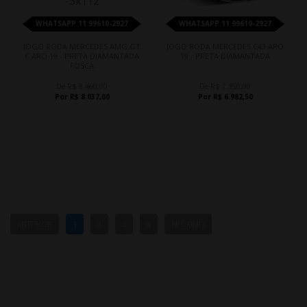
WHATSAPP 11 99610-2927
WHATSAPP 11 99610-2927
JOGO RODA MERCEDES AMG GT
JOGO RODA MERCEDES C43 ARO
C ARO 19 - PRETA DIAMANTADA
19 - PRETA DIAMANTADA
FOSCA
De R$ 8.460,00
De R$ 7.350,00
Por R$ 8.037,00
Por R$ 6.982,50
ANTERIOR
1
2
3
4
PRÓXIMO