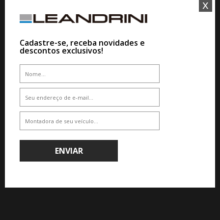
x
De R$ 7.435,35
De R$ 10.200,00
Por R$ 6.691,81
Por R$ 8.364,00
Cadastre-se, receba novidades e
descontos exclusivos!
10%
10%
WHATSAPP 11 99610-2927
WHATSAPP 11 99610-2927
JOGO RODA MERCEDES AMG GT
JOGO RODA MERCEDES AMG GT
2024 ARO 20 - PRETA FOSCA
2024 ARO 20 - PRETA BRILHANTE
ENVIAR
DIAMANTADA
DIAMANTADA
De R$ 9.130,00
De R$ 9.130,00
Por R$ 8.217,00
Por R$ 8.217,00