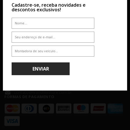
SOBRE
AJUDA & SUPORTE
Cadastre-se, receba novidades e
descontos exclusivos!
Empresa
Dúvidas
Atendimento
Como Comprar
Nossas Lojas
Formas de Pagamento
Segurança
Política de Entrega
Troca e Devolução
ATENDIMENTO
(11) 4238 - 4379
ENVIAR
(11) 99610-2927
Seg á Sex: 8:00 - 18:00 - Sáb: 8:00 - 14:00
contato@leandrinistore.com.br
FORMAS DE PAGAMENTO