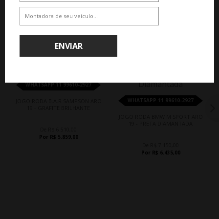
QUEM COMPROU, COMPROU TAMBÉM
ENVIAR
10%
10%
WHATSAPP 11 99610-2927
WHATSAPP 11 99610-2927
JOGO RODA B.A.R SAMPSON ARO
19 - GRAFITE BRILHANTE
JOGO RODA BMW M SPORT ARO
19 - PRETA DIAMANTADA
De R$ 6.510,00
Por R$ 5.859,00
De R$ 7.150,00
Por R$ 6.435,00