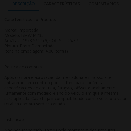
DESCRIÇÃO
CARACTERÍSTICAS
COMENTÁRIOS
Características do Produto:
Marca: Importada
Modelo: BMW M235
Aro/Tala: 19x8,5/ 19x9,5 Off-Set: 26/37
Pintura: Preta Diamantada
Itens na embalagem: 4,00 item(s)
Politica de compras:
Após compra e aprovação da mercadoria em nosso site
entraremos em contato por telefone para conferir as
especificações de aro, tala, furação, off-set e acabamento
juntamente com modelo e ano do veículo em que a mesma
será aplicada. Caso haja incompatibilidade com o veículo o valor
total da compra será estornado.
Instalação
Não nos responsabilizamos pela montagem dos produtos