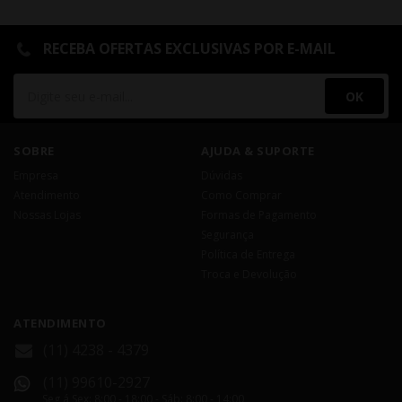
RECEBA OFERTAS EXCLUSIVAS POR E-MAIL
OK
SOBRE
AJUDA & SUPORTE
Empresa
Dúvidas
Atendimento
Como Comprar
Nossas Lojas
Formas de Pagamento
Segurança
Política de Entrega
Troca e Devolução
ATENDIMENTO
(11) 4238 - 4379
(11) 99610-2927
Seg á Sex: 8:00 - 18:00 - Sáb: 8:00 - 14:00