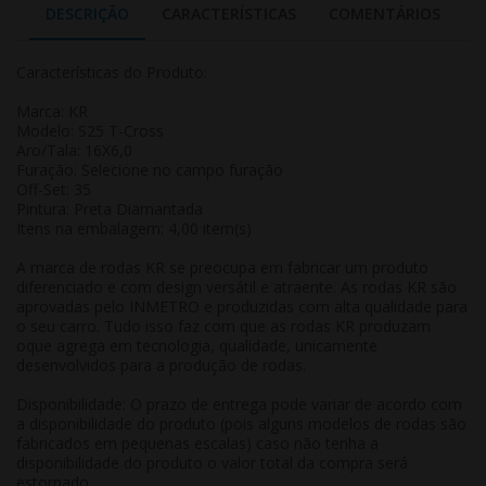
DESCRIÇÃO
CARACTERÍSTICAS
COMENTÁRIOS
Características do Produto:
Marca: KR
Modelo: S25 T-Cross
Aro/Tala: 16X6,0
Furação: Selecione no campo furação
Off-Set: 35
Pintura: Preta Diamantada
Itens na embalagem: 4,00 item(s)
A marca de rodas KR se preocupa em fabricar um produto
diferenciado e com design versátil e atraente. As rodas KR são
aprovadas pelo INMETRO e produzidas com alta qualidade para
o seu carro. Tudo isso faz com que as rodas KR produzam
oque agrega em tecnologia, qualidade, unicamente
desenvolvidos para a produção de rodas.
Disponibilidade: O prazo de entrega pode variar de acordo com
a disponibilidade do produto (pois alguns modelos de rodas são
fabricados em pequenas escalas) caso não tenha a
disponibilidade do produto o valor total da compra será
estornado.