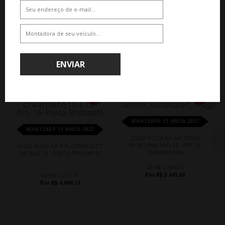
QUEM COMPROU, COMPROU TAMBÉM
ENVIAR
10%
10%
WHATSAPP 11 99610-2927
WHATSAPP 11 99610-2927
JOGO RODA KR S47 NOVA
MONTANA ARO 16 - PRETA
JOGO RODA KR R79 CHEVROLET
DIAMANTADA
S10 ARO 16 - PRETA BRILHANTE
De R$ 3.828,50
Por R$ 3.445,65
De R$ 5.215,75
Por R$ 4.694,17