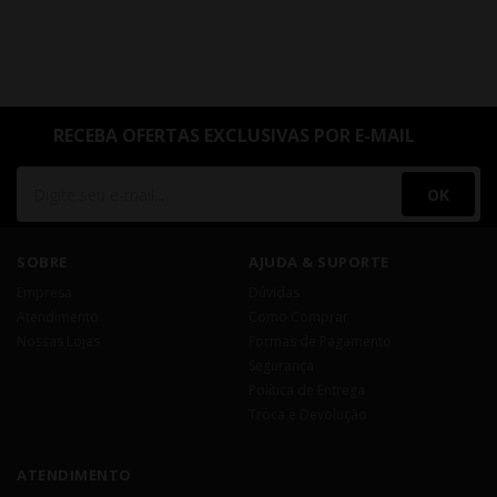
RECEBA OFERTAS EXCLUSIVAS POR E-MAIL
OK
SOBRE
AJUDA & SUPORTE
Empresa
Dúvidas
Atendimento
Como Comprar
Nossas Lojas
Formas de Pagamento
Segurança
Política de Entrega
Troca e Devolução
ATENDIMENTO