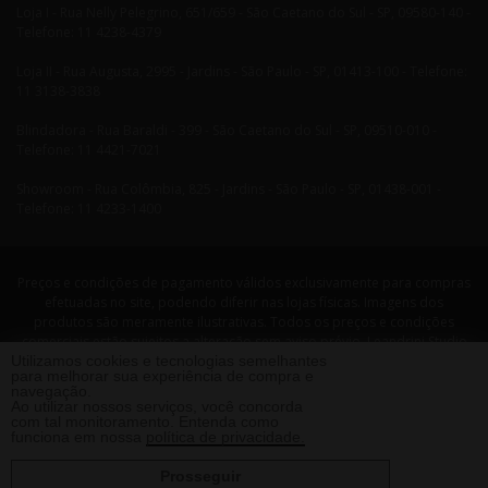
Loja I - Rua Nelly Pelegrino, 651/659 - São Caetano do Sul - SP, 09580-140 -
Telefone: 11 4238-4379
Loja II - Rua Augusta, 2995 - Jardins - São Paulo - SP, 01413-100 - Telefone:
11 3138-3838
Blindadora - Rua Baraldi - 399 - São Caetano do Sul - SP, 09510-010 -
Telefone: 11 4421-7021
Showroom - Rua Colômbia, 825 - Jardins - São Paulo - SP, 01438-001 -
Telefone: 11 4233-1400
Preços e condições de pagamento válidos exclusivamente para compras
efetuadas no site, podendo diferir nas lojas físicas. Imagens dos
produtos são meramente ilustrativas. Todos os preços e condições
comerciais estão sujeitos a alteração sem aviso prévio. Leandrini Studio
Utilizamos cookies e tecnologias semelhantes
Design. CNPJ: 08058479/0001-29 Rua Nelly Pellegrino, 651 CEP: 09580-140
para melhorar sua experiência de compra e
- São Caetano do Sul - SP Telefone: 11 4238 4379 Leandrini - Todos os
navegação.
direitos reservados. 2013 ®
Ao utilizar nossos serviços, você concorda
com tal monitoramento. Entenda como
funciona em nossa
política de privacidade.
Prosseguir