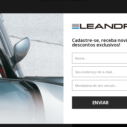
5%
Cadastre-se, receba nov
descontos exclusivos!
WHATSAPP 11 99610-2927
JOGO RODA VOSSEN HFX-4 ARO
HYBRID FORGED SERIES
GO RODA ABT HR AUDI RS6 Q8 -
ENVIAR
PRETA DIAMANTADA
De R$ 13.000,00
CLIQUE AQUI E COMPR
COM ESPECIALIS
Por R$ 12.350,00