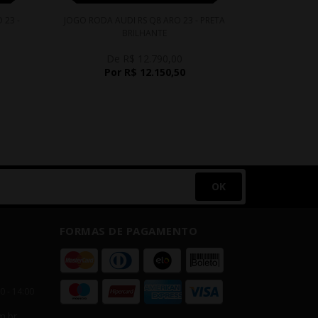
 23 -
JOGO RODA AUDI RS Q8 ARO 23 - PRETA
JOGO ROD
BRILHANTE
CLA
De R$ 12.790,00
D
Por R$ 12.150,50
Po
OK
FORMAS DE PAGAMENTO
00 - 14:00
m.br