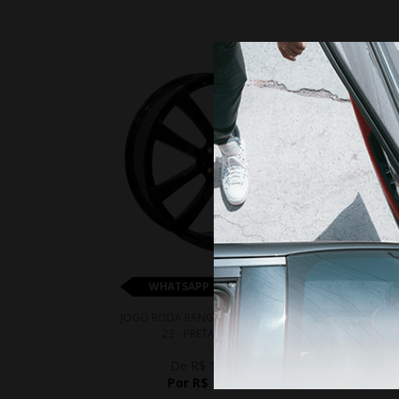
5%
WHATSAPP 11 99610-2927
JOGO RODA RANGE ROVER SPORT ARO
JO
23 - PRETA BRILHANTE
De R$ 12.790,00
Por R$ 12.150,50