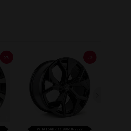
5%
5%
WHATSAPP 11 99610-2927
WHATS