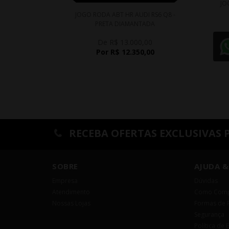
JO
JOGO RODA ABT HR AUDI RS6 Q8 -
PRETA DIAMANTADA
De R$ 13.000,00
Por R$ 12.350,00
RECEBA OFERTAS EXCLUSIVAS 
SOBRE
AJUDA &
Empresa
Dúvidas
Atendimento
Como Comp
Nossas Lojas
Formas de 
Segurança
Política de 