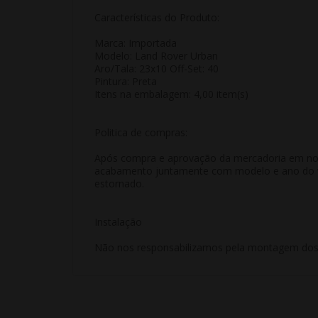
Características do Produto:
Marca: Importada
Modelo: Land Rover Urban
Aro/Tala: 23x10 Off-Set: 40
Pintura: Preta
Itens na embalagem: 4,00 item(s)
Politica de compras:
Após compra e aprovação da mercadoria em nosso
acabamento juntamente com modelo e ano do veí
estornado.
Instalação
Não nos responsabilizamos pela montagem dos p