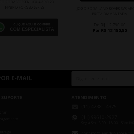
GO RODA VOSSEN HFX-4 ARO 23
HYBRID FORGED SERIES
JOGO RODA LAND ROVER SVR ARO
PRETA DIAMANTADA
De R$ 12.790,00
CLIQUE AQUI E COMPRE
COM ESPECIALISTA
Por R$ 12.150,50
POR E-MAIL
 SUPORTE
ATENDIMENTO
(11) 4238 - 4379
rar
(11) 99610-2927
Pagamento
Seg á Sex: 8:00 - 18:00 - Sáb: 8:
Entrega
contato@leandrinistore.co