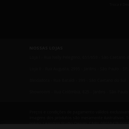
Troca e De
NOSSAS LOJAS
Loja I - Rua Nelly Pelegrino, 651/659 - São Caetano 
Loja II - Rua Augusta, 2995 - Jardins - São Paulo - S
Blindadora - Rua Baraldi - 399 - São Caetano do Sul 
Showroom - Rua Colômbia, 825 - Jardins - São Paulo 
Preços e condições de pagamento válidos exclusivame
Imagens dos produtos são meramente ilustrativas. T
prévio. Leandrini Studio Design. CNPJ: 08058479/0001