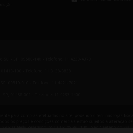
volução
do Sul - SP, 09580-140 - Telefone: 11 4238-4379
P, 01413-100 - Telefone: 11 3138-3838
- SP, 09510-010 - Telefone: 11 4421-7021
- SP, 01438-001 - Telefone: 11 4233-1400
nte para compras efetuadas no site, podendo diferir nas lojas física
odos os preços e condições comerciais estão sujeitos a alteração s
-29 Rua Nelly Pellegrino, 651 CEP: 09580-140 - São Caetano do Sul -