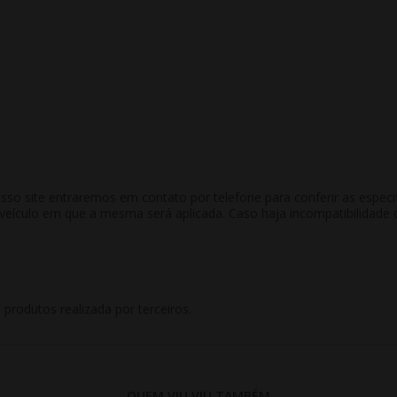
 site entraremos em contato por telefone para conferir as especific
culo em que a mesma será aplicada. Caso haja incompatibilidade co
rodutos realizada por terceiros.
QUEM VIU,VIU TAMBÉM