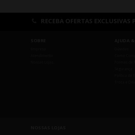
RECEBA OFERTAS EXCLUSIVAS 
SOBRE
AJUDA &
Empresa
Dúvidas
Atendimento
Como Comp
Nossas Lojas
Formas de 
Segurança
Política de 
Troca e De
NOSSAS LOJAS