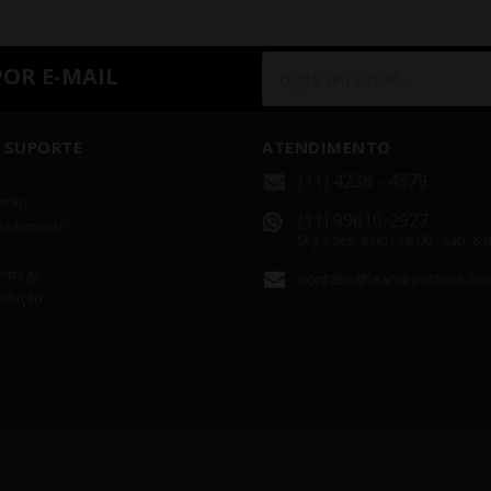
POR E-MAIL
 SUPORTE
ATENDIMENTO
(11) 4238 - 4379
rar
(11) 99610-2927
Pagamento
Seg á Sex: 8:00 - 18:00 - Sáb: 8:
Entrega
contato@leandrinistore.co
volução