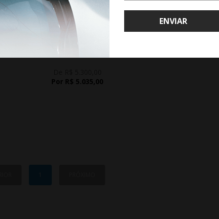
ENVIAR
WHATSAPP 11 99610-2927
JOGO RODA LAND ROVER DEFENDER ARO 20 - PRATA
De R$ 5.300,00
Por R$ 5.035,00
RIOR
1
PRÓXIMO