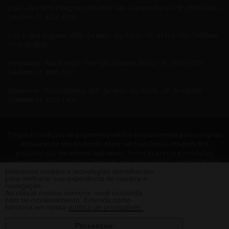
Loja I - Rua Nelly Pelegrino, 651/659 - São Caetano do Sul - SP, 09580-140 -
Telefone: 11 4238-4379
Loja II - Rua Augusta, 2995 - Jardins - São Paulo - SP, 01413-100 - Telefone:
11 3138-3838
Blindadora - Rua Baraldi - 399 - São Caetano do Sul - SP, 09510-010 -
Telefone: 11 4421-7021
Showroom - Rua Colômbia, 825 - Jardins - São Paulo - SP, 01438-001 -
Telefone: 11 4233-1400
Preços e condições de pagamento válidos exclusivamente para compras
efetuadas no site, podendo diferir nas lojas físicas. Imagens dos
produtos são meramente ilustrativas. Todos os preços e condições
comerciais estão sujeitos a alteração sem aviso prévio. Leandrini Studio
Utilizamos cookies e tecnologias semelhantes
Design. CNPJ: 08058479/0001-29 Rua Nelly Pellegrino, 651 CEP: 09580-140
para melhorar sua experiência de compra e
- São Caetano do Sul - SP Telefone: 11 4238 4379 Leandrini - Todos os
navegação.
direitos reservados. 2013 ®
Ao utilizar nossos serviços, você concorda
com tal monitoramento. Entenda como
funciona em nossa
política de privacidade.
Prosseguir