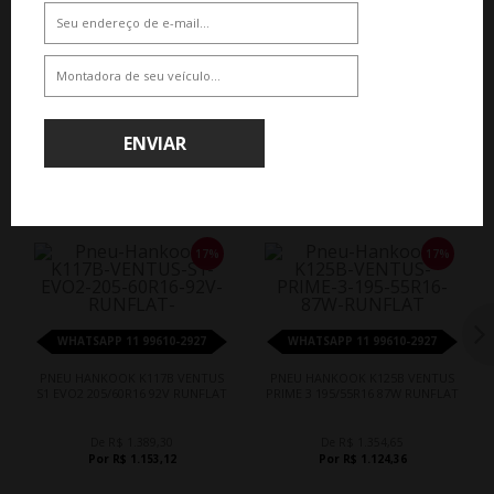
De R$ 1.389,30
De R$ 1.354,65
Por R$ 1.153,12
Por R$ 1.124,36
ENVIAR
QUEM COMPROU, COMPROU TAMBÉM
17%
17%
WHATSAPP 11 99610-2927
WHATSAPP 11 99610-2927
PNEU HANKOOK K117B VENTUS
PNEU HANKOOK K125B VENTUS
S1 EVO2 205/60R16 92V RUNFLAT
PRIME 3 195/55R16 87W RUNFLAT
De R$ 1.389,30
De R$ 1.354,65
Por R$ 1.153,12
Por R$ 1.124,36