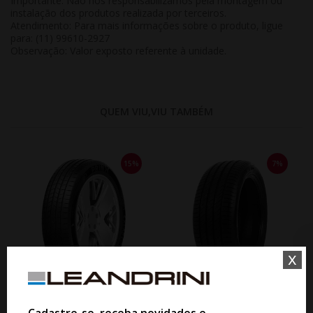
Importante:
Não nos responsabilizamos pela montagem ou
instalação dos produtos realizada por terceiros.
Atendimento:
Para mais informações sobre o produto, ligue
para: (11) 99610-2927
Observação:
Valor exposto referente à
unidade
.
QUEM VIU,VIU TAMBÉM
15%
7%
x
WHATSAPP 11 99610-2927
WHATSAPP 11 99610-2927
Cadastre-se, receba novidades e