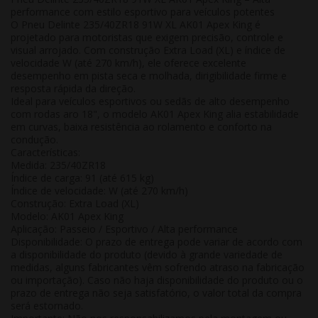
performance com estilo esportivo para veículos potentes
O Pneu Delinte 235/40ZR18 91W XL AK01 Apex King é
projetado para motoristas que exigem precisão, controle e
visual arrojado. Com construção Extra Load (XL) e índice de
velocidade W (até 270 km/h), ele oferece excelente
desempenho em pista seca e molhada, dirigibilidade firme e
resposta rápida da direção.
Ideal para veículos esportivos ou sedãs de alto desempenho
com rodas aro 18", o modelo AK01 Apex King alia estabilidade
em curvas, baixa resistência ao rolamento e conforto na
condução.
Características:
Medida: 235/40ZR18
Índice de carga: 91 (até 615 kg)
Índice de velocidade: W (até 270 km/h)
Construção: Extra Load (XL)
Modelo: AK01 Apex King
Aplicação: Passeio / Esportivo / Alta performance
Disponibilidade:
O prazo de entrega pode variar de acordo com
a disponibilidade do produto (devido à grande variedade de
medidas, alguns fabricantes vêm sofrendo atraso na fabricação
ou importação). Caso não haja disponibilidade do produto ou o
prazo de entrega não seja satisfatório, o valor total da compra
será estornado.