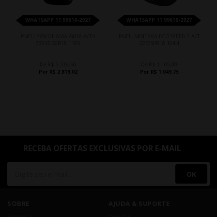
WHATSAPP 11 99610-2927
WHATSAPP 11 99610-2927
PNEU YOKOHAMA G018 A/T4
PNEU MINERVA ECOSPEED 2 A/T
33X12.50R18 118S
225/60R18 104H
De R$ 3.316,50
De R$ 1.105,00
Por R$ 2.819,02
Por R$ 1.049,75
RECEBA OFERTAS EXCLUSIVAS POR E-MAIL
OK
SOBRE
AJUDA & SUPORTE
Empresa
Dúvidas