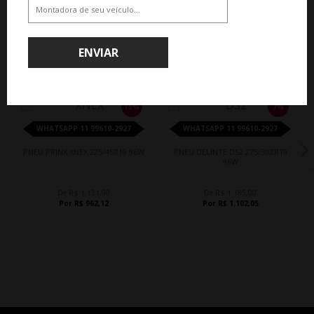
ENVIAR
QUEM COMPROU, COMPROU TAMBÉM
15%
7%
WHATSAPP 11 99610-2927
WHATSAPP 11 99610-2927
PNEU PRINX XNEX 225/45R19 96W
PNEU DELINTE DS2 275/30ZR19
96W
De R$ 1.131,90
De R$ 1.185,00
Por R$ 962,12
Por R$ 1.102,05