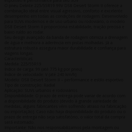
esportivo e performance para seu SUV
O
pneu Delinte 225/55R19 99V DS8 Desert Storm II
oferece a
combinação ideal entre
visual agressivo, conforto e excelente
desempenho em todas as condições de rodagem
. Desenvolvido
para SUVs modernos e de uso urbano ou rodoviário, o modelo
DS8 Desert Storm II
proporciona
estabilidade, tração precisa e
baixo ruído
ao rodar.
Seu design avançado da banda de rodagem otimiza a drenagem
de água e melhora a aderência em pistas molhadas. Já a
estrutura robusta assegura maior durabilidade e confiança para
viagens longas.
Características:
Medida: 225/55R19
Índice de carga: 99 (até 775 kg por pneu)
Índice de velocidade: V (até 240 km/h)
Modelo:
DS8 Desert Storm II
– performance e estilo esportivo
Tipo de construção: Radial
Aplicação: SUVs urbanos e rodoviários
Disponibilidade:
O prazo de entrega pode variar de acordo com
a disponibilidade do produto (devido à grande variedade de
medidas, alguns fabricantes vêm sofrendo atraso na fabricação
ou importação). Caso não haja disponibilidade do produto ou o
prazo de entrega não seja satisfatório, o valor total da compra
será estornado.
Importante:
Não nos responsabilizamos pela montagem ou