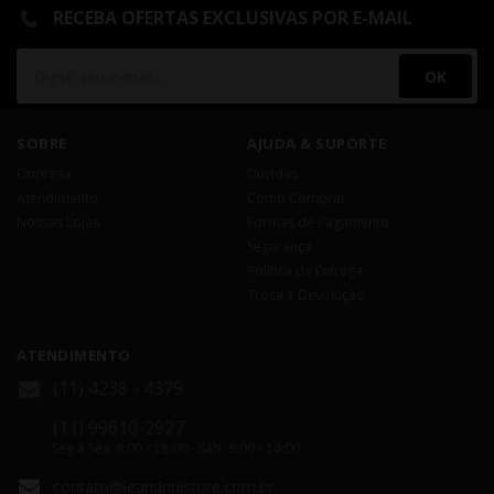
RECEBA OFERTAS EXCLUSIVAS POR E-MAIL
OK
SOBRE
AJUDA & SUPORTE
Empresa
Dúvidas
Atendimento
Como Comprar
Nossas Lojas
Formas de Pagamento
Segurança
Política de Entrega
Troca e Devolução
ATENDIMENTO
(11) 4238 - 4379
(11) 99610-2927
Seg á Sex: 8:00 - 18:00 - Sáb: 8:00 - 14:00
contato@leandrinistore.com.br