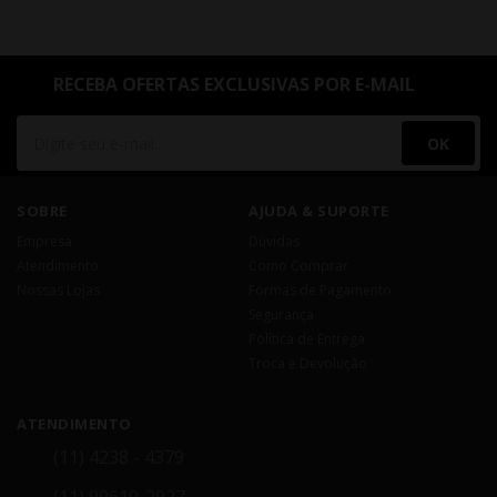
RECEBA OFERTAS EXCLUSIVAS POR E-MAIL
OK
SOBRE
AJUDA & SUPORTE
Empresa
Dúvidas
Atendimento
Como Comprar
Nossas Lojas
Formas de Pagamento
Segurança
Política de Entrega
Troca e Devolução
ATENDIMENTO
(11) 4238 - 4379