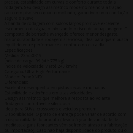
precisa, estabilidade em curvas e conforto durante toda a
rodagem. Seu design assimétrico moderno melhora a tração
tanto em piso seco quanto molhado, garantindo uma condução
segura e suave.
A banda de rodagem com sulcos largos promove excelente
escoamento da água, minimizando o risco de aquaplanagem. O
composto de borracha avançado oferece menor desgaste,
maior durabilidade e rodagem silenciosa, ideal para quem busca
equilíbrio entre performance e conforto no dia a dia.
Especificações:
Medida: 235/50R19
Índice de carga: 99 (até 775 kg)
Índice de velocidade: V (até 240 km/h)
Categoria: Ultra High Performance
Modelo: Prinx XNEX
Diferenciais:
Excelente desempenho em pistas secas e molhadas
Estabilidade e aderência em altas velocidades
Design assimétrico que melhora a resposta ao volante
Rodagem confortável e silenciosa
Ideal para SUVs, crossovers e veículos premium
Disponibilidade:
O prazo de entrega pode variar de acordo com
a disponibilidade do produto (devido à grande variedade de
medidas, alguns fabricantes vêm sofrendo atraso na fabricação
ou importação). Caso não haja disponibilidade do produto ou o