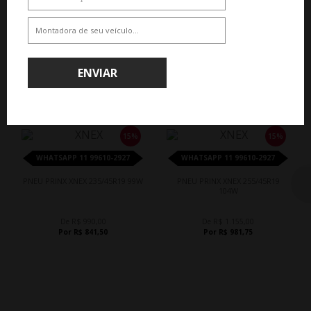
ENVIAR
QUEM COMPROU, COMPROU TAMBÉM
15%
15%
WHATSAPP 11 99610-2927
WHATSAPP 11 99610-2927
PNEU PRINX XNEX 235/45R19 99W
PNEU PRINX XNEX 255/45R19
104W
De R$ 990,00
De R$ 1.155,00
Por R$ 841,50
Por R$ 981,75