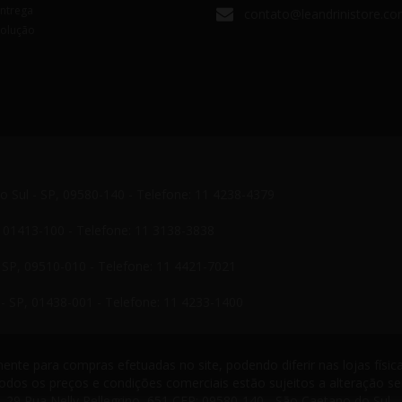
Entrega
contato@leandrinistore.co
volução
do Sul - SP, 09580-140 - Telefone: 11 4238-4379
P, 01413-100 - Telefone: 11 3138-3838
- SP, 09510-010 - Telefone: 11 4421-7021
- SP, 01438-001 - Telefone: 11 4233-1400
nte para compras efetuadas no site, podendo diferir nas lojas física
odos os preços e condições comerciais estão sujeitos a alteração s
-29 Rua Nelly Pellegrino, 651 CEP: 09580-140 - São Caetano do Sul -