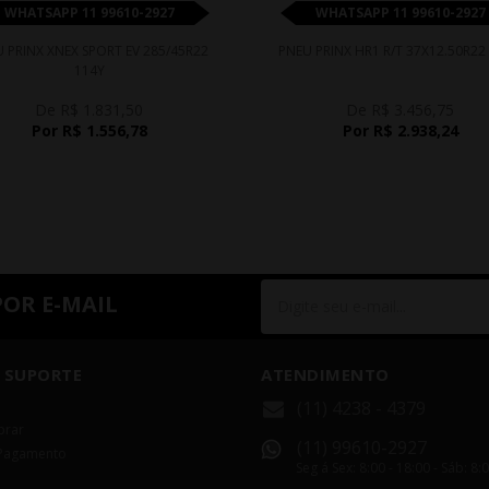
WHATSAPP 11 99610-2927
WHATSAPP 11 99610-2927
 PRINX XNEX SPORT EV 285/45R22
PNEU PRINX HR1 R/T 37X12.50R22
114Y
De R$ 1.831,50
De R$ 3.456,75
Por R$ 1.556,78
Por R$ 2.938,24
POR E-MAIL
 SUPORTE
ATENDIMENTO
(11) 4238 - 4379
rar
(11) 99610-2927
Pagamento
Seg á Sex: 8:00 - 18:00 - Sáb: 8: