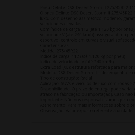
Pneu Delinte DS8 Desert Storm II 275/45R22 112
O
pneu Delinte DS8 Desert Storm II 275/45R22 
luxo. Com desenho assimétrico moderno, garant
velocidades elevadas.
Com
índice de carga 112 (até 1.120 kg por pneu)
velocidade
V (até 240 km/h)
assegura ótima per
esportivo, controle em curvas e visual sofistica
Características:
Medida: 275/45R22
Índice de carga: 112 (até 1.120 kg por pneu)
Índice de velocidade: V (até 240 km/h)
Extra Load (XL): estrutura reforçada para maior 
Modelo: DS8 Desert Storm II – desempenho e 
Tipo de construção: Radial
Aplicação: SUVs e veículos de luxo com rodas 22
Disponibilidade:
O prazo de entrega pode variar 
atraso na fabricação ou importação). Caso não h
Importante:
Não nos responsabilizamos pela mon
Atendimento:
Para mais informações sobre o pro
Observação:
Valor exposto referente à
unidade
.