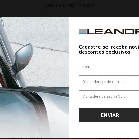
QUEM VIU,VIU TAMBÉM
15%
Cadastre-se, receba nov
descontos exclusivos!
WHATSAPP 11 99610-2927
WHATSAPP 11 99610-2927
ENVIAR
PRINX HM1 M/T 33X12.50R22 109Q
PNEU MINERVA F110 305/40R22 
De R$ 2.453,55
De R$ 2.055,00
Por R$ 2.085,52
Por R$ 1.952,25