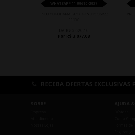
WHATSAPP 11 99610-2927
PNEU YOKOHAMA G057 X-CV 315/35R22
PNEU
111W
De R$ 3.620,10
Por R$ 3.077,08
RECEBA OFERTAS EXCLUSIVAS 
SOBRE
AJUDA &
Empresa
Dúvidas
Atendimento
Como Comp
Nossas Lojas
Formas de 
Segurança