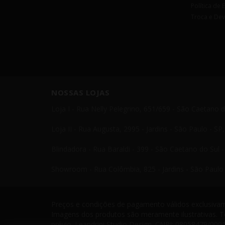
Política de 
Troca e De
NOSSAS LOJAS
Loja I - Rua Nelly Pelegrino, 651/659 - São Caetano 
Loja II - Rua Augusta, 2995 - Jardins - São Paulo - S
Blindadora - Rua Baraldi - 399 - São Caetano do Sul 
Showroom - Rua Colômbia, 825 - Jardins - São Paulo 
Preços e condições de pagamento válidos exclusivame
Imagens dos produtos são meramente ilustrativas. T
prévio. Leandrini Studio Design. CNPJ: 08058479/0001