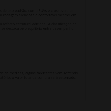
s de alto padrão, como SUVs e crossovers de
ar rodagem silenciosa e confortável mesmo em
reforço estrutural adicional. A classificação de
I
se destaca pelo equilíbrio entre desempenho
ade de medidas, alguns fabricantes vêm sofrendo
atório, o valor total da compra será estornado.