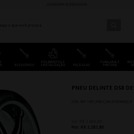
LEANDRINI BLINDAGENS
S
POLIMENTOS E
FUNILARIA E
INS
N
ACESSÓRIOS
CRISTALIZAÇÃO
PELÍCULAS
PINTURA
S
PNEU DELINTE DS8 DES
CÓD. REF.
1707_PNEU_DELI275/45R22_P
De:
R$ 2.460,00
Por:
R$ 2.287,80