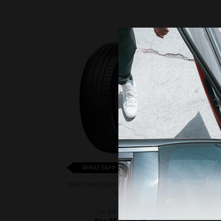
15%
WHATSAPP 11 99610-2927
PNEU PRINX XNEX SPORT EV 325/35R22
PNEU 
114Y
De R$ 2.277,00
Por R$ 1.935,45