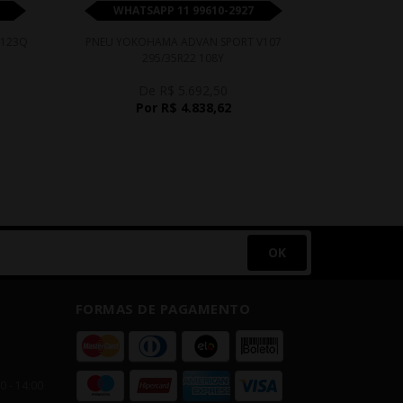
WHATSAPP 11 99610-2927
WHATS
 123Q
PNEU YOKOHAMA ADVAN SPORT V107
PNEU MI
295/35R22 108Y
2
De R$ 5.692,50
D
Por R$ 4.838,62
P
OK
FORMAS DE PAGAMENTO
00 - 14:00