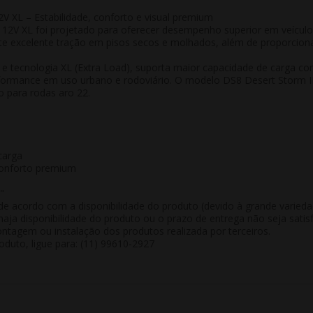
V XL – Estabilidade, conforto e visual premium
112V XL
foi projetado para oferecer desempenho superior em veículo
e excelente tração em pisos secos e molhados, além de proporcion
e tecnologia
XL (Extra Load)
, suporta maior capacidade de carga com 
formance em uso urbano e rodoviário. O modelo
DS8 Desert Storm I
do para rodas aro 22.
carga
conforto premium
"
de acordo com a disponibilidade do produto (devido à grande varied
aja disponibilidade do produto ou o prazo de entrega não seja satisf
tagem ou instalação dos produtos realizada por terceiros.
duto, ligue para: (11) 99610-2927