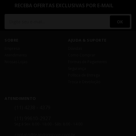
RECEBA OFERTAS EXCLUSIVAS POR E-MAIL
OK
SOBRE
AJUDA & SUPORTE
Empresa
Dúvidas
Atendimento
Como Comprar
Nossas Lojas
Formas de Pagamento
Segurança
Política de Entrega
Troca e Devolução
ATENDIMENTO
(11) 4238 - 4379
(11) 99610-2927
Seg á Sex: 8:00 - 18:00 - Sáb: 8:00 - 14:00
contato@leandrinistore.com.br