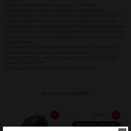
Excelente performance em piso seco e molhado
Indicado para esportivos premium e superesportivos
Disponibilidade:
O prazo de entrega pode variar de acordo com
a disponibilidade do produto (devido à grande variedade de
medidas, alguns fabricantes vêm sofrendo atraso na fabricação
ou importação). Caso não haja disponibilidade do produto ou o
prazo de entrega não seja satisfatório, o valor total da compra
será estornado.
Importante:
Não nos responsabilizamos pela montagem ou
instalação dos produtos realizada por terceiros.
Atendimento:
Para mais informações sobre o produto, ligue
para: (11) 99610-2927
Observação:
Valor exposto referente à
unidade
.
QUEM VIU,VIU TAMBÉM
7%
15%
WHATSAPP 11 99610-2927