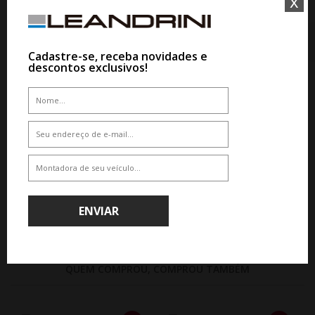
x
PNEU PRINX XNEX 235/55R20
102W
De R$ 1.427,25
Cadastre-se, receba novidades e
Por R$ 1.213,16
descontos exclusivos!
WHATSAPP 11 99610-2927
PNEU DELINTE 265/50R20 111W
XL DS3 SUV
De R$ 1.680,00
Por R$ 1.562,40
ENVIAR
QUEM COMPROU, COMPROU TAMBÉM