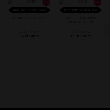
15%
15%
WHATSAPP 11 99610-2927
WHATSAPP 11 99610-2927
PNEU PRINX XNEX 255/55R20 110Y
PNEU YOKOHAMA G018 A/T4
285/55R20 122/119S
De R$ 1.214,40
De R$ 3.844,50
Por R$ 1.032,24
Por R$ 3.267,82