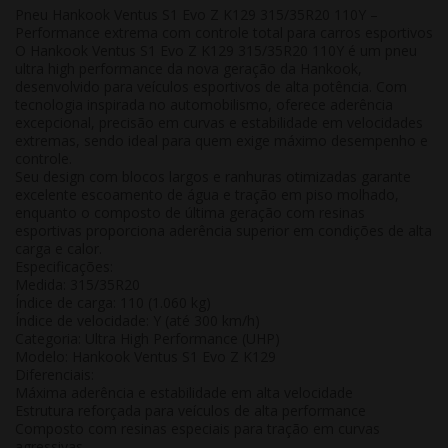
Pneu Hankook Ventus S1 Evo Z K129 315/35R20 110Y –
Performance extrema com controle total para carros esportivos
O
Hankook Ventus S1 Evo Z K129 315/35R20 110Y
é um pneu
ultra high performance
da nova geração da Hankook,
desenvolvido para veículos esportivos de alta potência. Com
tecnologia inspirada no automobilismo, oferece
aderência
excepcional, precisão em curvas e estabilidade em velocidades
extremas
, sendo ideal para quem exige
máximo desempenho e
controle
.
Seu design com blocos largos e ranhuras otimizadas garante
excelente escoamento de água e tração em piso molhado
,
enquanto o composto de última geração com resinas
esportivas proporciona
aderência superior em condições de alta
carga e calor
.
Especificações:
Medida:
315/35R20
Índice de carga:
110 (1.060 kg)
Índice de velocidade:
Y (até 300 km/h)
Categoria:
Ultra High Performance (UHP)
Modelo:
Hankook Ventus S1 Evo Z K129
Diferenciais:
Máxima aderência e estabilidade em alta velocidade
Estrutura reforçada para veículos de alta performance
Composto com resinas especiais para tração em curvas
agressivas