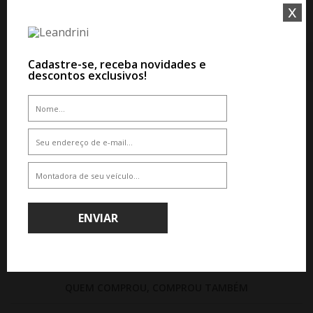
x
Cadastre-se, receba novidades e
descontos exclusivos!
WHATSAPP 11 99610-2927
WHATSAPP 11 99610-2927
PNEU YOKOHAMA A052
PNEU YOKOHAMA G018 A/T4
225/35R18 87Y
265/60R18 119/116S
De R$ 4.664,08
De R$ 2.296,80
Por R$ 4.197,67
Por R$ 1.952,28
ENVIAR
QUEM COMPROU, COMPROU TAMBÉM