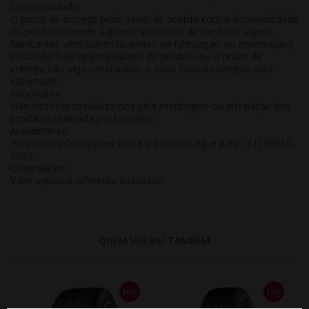
Disponibilidade:
O prazo de entrega pode variar de acordo com a disponibilidade
do produto (devido à grande variedade de medidas, alguns
fabricantes vêm sofrendo atraso na fabricação ou importação).
Caso não haja disponibilidade do produto ou o prazo de
entrega não seja satisfatório, o valor total da compra será
estornado.
Importante:
Não nos responsabilizamos pela montagem ou instalação dos
produtos realizada por terceiros.
Atendimento:
Para mais informações sobre o produto, ligue para: (11) 99610-
2927
Observação:
Valor exposto referente à
unidade
.
QUEM VIU,VIU TAMBÉM
10%
15%