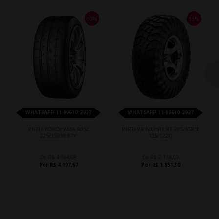
10%
15%
WHATSAPP 11 99610-2927
WHATSAPP 11 99610-2927
PNEU YOKOHAMA A052
PNEU PRINX HR1 RT 285/65R18
225/35R18 87Y
125/122Q
De R$ 4.664,08
De R$ 2.178,00
Por R$ 4.197,67
Por R$ 1.851,30