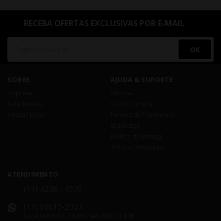
RECEBA OFERTAS EXCLUSIVAS POR E-MAIL
OK
SOBRE
AJUDA & SUPORTE
Empresa
Dúvidas
Atendimento
Como Comprar
Nossas Lojas
Formas de Pagamento
Segurança
Política de Entrega
Troca e Devolução
ATENDIMENTO
(11) 4238 - 4379
(11) 99610-2927
Seg á Sex: 8:00 - 18:00 - Sáb: 8:00 - 14:00