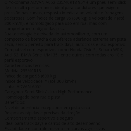
O Yokohama ADVAN A052 235/40R18 95Y é um pneu
semi-slick
de ultra alta performance
, ideal para condutores que exigem
precisão nas curvas, resposta imediata ao volante e frenagens
poderosas
. Com índice de carga 95 (690 kg) e velocidade Y (até
300 km/h), é homologado para uso em rua, mas com
comportamento digno das pistas.
Sua tecnologia é derivada do automobilismo, com um
composto de borracha que oferece
aderência extrema em pista
seca
, sendo perfeito para track days, autocross e uso esportivo.
Compatível com esportivos como
Honda Civic Si, Subaru WRX,
Audi S3, BMW Série 1/M135i, entre outros com rodas aro 18 e
perfil esportivo
.
Características técnicas:
Medida:
235/40R18
Índice de carga:
95 (690 kg)
Índice de velocidade:
Y (até 300 km/h)
Linha:
ADVAN A052
Categoria:
Semi-Slick / Ultra High Performance
Homologado para rua e pista
Benefícios:
Nível de aderência excepcional em pista seca
Respostas rápidas e precisas da direção
Comportamento esportivo e seguro
Ideal para track days e carros de alto desempenho
Estabilidade e controle mesmo em curvas agressivas