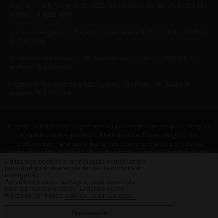
Loja I - Rua Nelly Pelegrino, 651/659 - São Caetano do Sul - SP, 09580-140 -
Telefone: 11 4238-4379
Loja II - Rua Augusta, 2995 - Jardins - São Paulo - SP, 01413-100 - Telefone:
11 3138-3838
Blindadora - Rua Baraldi - 399 - São Caetano do Sul - SP, 09510-010 -
Telefone: 11 4421-7021
Showroom - Rua Colômbia, 825 - Jardins - São Paulo - SP, 01438-001 -
Telefone: 11 4233-1400
Preços e condições de pagamento válidos exclusivamente para compras
efetuadas no site, podendo diferir nas lojas físicas. Imagens dos
produtos são meramente ilustrativas. Todos os preços e condições
comerciais estão sujeitos a alteração sem aviso prévio. Leandrini Studio
Utilizamos cookies e tecnologias semelhantes
Design. CNPJ: 08058479/0001-29 Rua Nelly Pellegrino, 651 CEP: 09580-140
para melhorar sua experiência de compra e
- São Caetano do Sul - SP Telefone: 11 4238 4379 Leandrini - Todos os
navegação.
direitos reservados. 2013 ®
Ao utilizar nossos serviços, você concorda
com tal monitoramento. Entenda como
funciona em nossa
política de privacidade.
Prosseguir