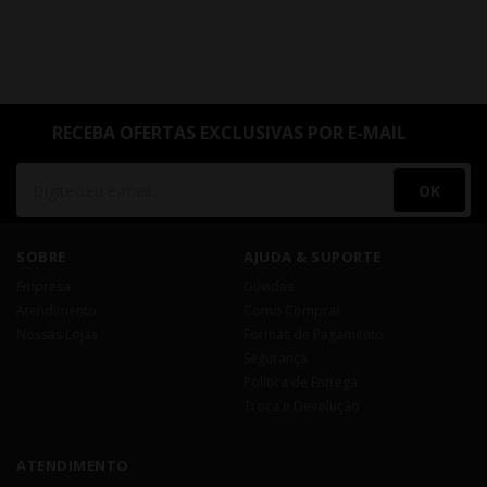
RECEBA OFERTAS EXCLUSIVAS POR E-MAIL
OK
SOBRE
AJUDA & SUPORTE
Empresa
Dúvidas
Atendimento
Como Comprar
Nossas Lojas
Formas de Pagamento
Segurança
Política de Entrega
Troca e Devolução
ATENDIMENTO