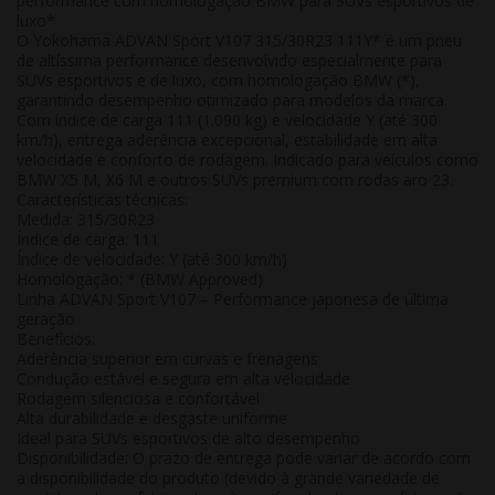
performance com homologação BMW para SUVs esportivos de
luxo
*
O Yokohama ADVAN Sport V107 315/30R23 111Y* é um pneu
de altíssima performance desenvolvido especialmente para
SUVs esportivos e de luxo, com homologação
BMW (*)
,
garantindo desempenho otimizado para modelos da marca.
Com índice de carga 111 (1.090 kg) e velocidade Y (até 300
km/h), entrega aderência excepcional, estabilidade em alta
velocidade e conforto de rodagem. Indicado para veículos como
BMW X5 M, X6 M e outros SUVs premium com rodas aro 23.
Características técnicas:
Medida:
315/30R23
Índice de carga:
111
Índice de velocidade:
Y (até 300 km/h)
Homologação:
* (BMW Approved)
Linha ADVAN Sport V107 – Performance japonesa de última
geração
Benefícios:
Aderência superior em curvas e frenagens
Condução estável e segura em alta velocidade
Rodagem silenciosa e confortável
Alta durabilidade e desgaste uniforme
Ideal para SUVs esportivos de alto desempenho
Disponibilidade:
O prazo de entrega pode variar de acordo com
a disponibilidade do produto (devido à grande variedade de