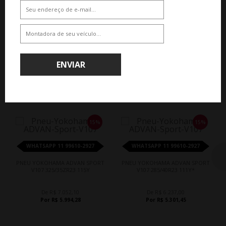
Por R$ 5.994,28
Por R$ 5.301,45
ENVIAR
QUEM COMPROU, COMPROU TAMBÉM
15%
15%
WHATSAPP 11 99610-2927
WHATSAPP 11 99610-2927
PNEU YOKOHAMA ADVAN SPORT
PNEU YOKOHAMA ADVAN SPORT
V107 325/35ZR23 115Y
V107 285/40R23 111Y*
De R$ 7.052,10
De R$ 6.237,00
Por R$ 5.994,28
Por R$ 5.301,45