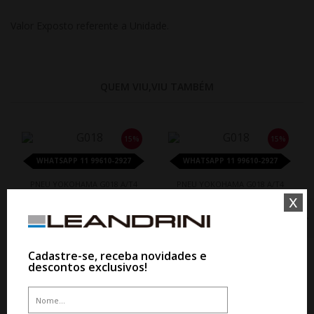
Valor Exposto referente a Unidade.
QUEM VIU,VIU TAMBÉM
15%
15%
WHATSAPP 11 99610-2927
WHATSAPP 11 99610-2927
PNEU YOKOHAMA G018 A/T4
PNEU YOKOHAMA G018 A/T4
265/60R20 121/118S
33X12.50R20 114S
x
De R$ 3.428,70
De R$ 4.174,50
Por R$ 2.914,40
Por R$ 3.548,32
Cadastre-se, receba novidades e
descontos exclusivos!