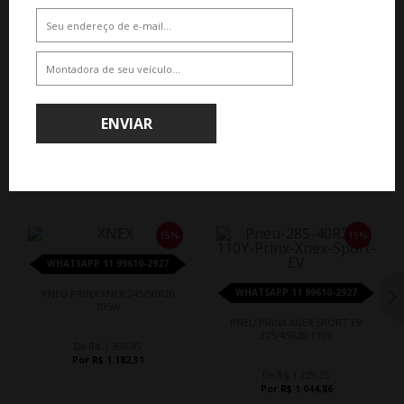
ENVIAR
QUEM COMPROU, COMPROU TAMBÉM
15%
15%
WHATSAPP 11 99610-2927
WHATSAPP 11 99610-2927
PNEU PRINX XNEX 245/50R20
105W
PNEU PRINX XNEX SPORT EV
275/45R20 110Y
De R$ 1.390,95
Por R$ 1.182,31
De R$ 1.229,25
Por R$ 1.044,86