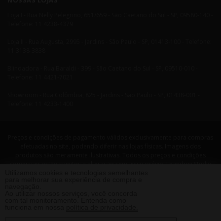
NOSSAS LOJAS
Loja I - Rua Nelly Pelegrino, 651/659 - São Caetano do Sul - SP, 09580-140 -
Telefone: 11 4238-4379
Loja II - Rua Augusta, 2995 - Jardins - São Paulo - SP, 01413-100 - Telefone:
11 3138-3838
Blindadora - Rua Baraldi - 399 - São Caetano do Sul - SP, 09510-010 -
Telefone: 11 4421-7021
Showroom - Rua Colômbia, 825 - Jardins - São Paulo - SP, 01438-001 -
Telefone: 11 4233-1400
Preços e condições de pagamento válidos exclusivamente para compras
efetuadas no site, podendo diferir nas lojas físicas. Imagens dos
produtos são meramente ilustrativas. Todos os preços e condições
comerciais estão sujeitos a alteração sem aviso prévio. Leandrini Studio
Utilizamos cookies e tecnologias semelhantes
Design. CNPJ: 08058479/0001-29 Rua Nelly Pellegrino, 651 CEP: 09580-140
para melhorar sua experiência de compra e
- São Caetano do Sul - SP Telefone: 11 4238 4379 Leandrini - Todos os
navegação.
direitos reservados. 2013 ®
Ao utilizar nossos serviços, você concorda
com tal monitoramento. Entenda como
funciona em nossa
política de privacidade.