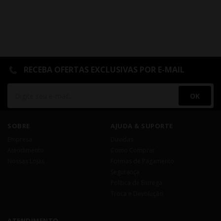
RECEBA OFERTAS EXCLUSIVAS POR E-MAIL
OK
SOBRE
AJUDA & SUPORTE
Empresa
Dúvidas
Atendimento
Como Comprar
Nossas Lojas
Formas de Pagamento
Segurança
Política de Entrega
Troca e Devolução
ATENDIMENTO