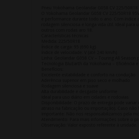
Pneu Yokohama Geolandar G058 CV 225/50R18 95V
O Yokohama Geolandar G058 CV 225/50R18 95
e performance durante todo o ano. Com índice d
rodagem silenciosa e longa vida útil. Ideal pa
outros com rodas aro 18.
Características técnicas:
Medida:
225/50R18
Índice de carga:
95 (690 kg)
Índice de velocidade:
V (até 240 km/h)
Linha:
Geolandar G058 CV – Touring All Season 
Tecnologia BluEarth da Yokohama – Eficiência
Benefícios:
Excelente estabilidade e conforto na condução
Aderência superior em piso seco e molhado
Rodagem silenciosa e suave
Alta durabilidade e desgaste uniforme
Ideal para uso diário em cidades e rodovias
Disponibilidade:
O prazo de entrega pode variar 
atraso na fabricação ou importação). Caso não h
Importante:
Não nos responsabilizamos pela mon
Atendimento:
Para mais informações sobre o pro
Observação:
Valor exposto referente à
unidade
.