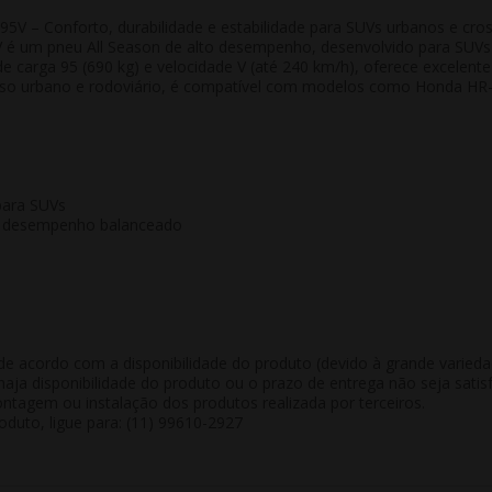
 – Conforto, durabilidade e estabilidade para SUVs urbanos e cro
V é um pneu
All Season de alto desempenho
, desenvolvido para SUVs
e carga 95 (690 kg) e velocidade V (até 240 km/h), oferece excelent
ra uso urbano e rodoviário, é compatível com modelos como Honda HR
para SUVs
 e desempenho balanceado
de acordo com a disponibilidade do produto (devido à grande varied
aja disponibilidade do produto ou o prazo de entrega não seja satisf
tagem ou instalação dos produtos realizada por terceiros.
duto, ligue para: (11) 99610-2927