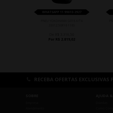
WHATSAPP 11 99610-2927
PNEU YOKOHAMA G018 A/T4
PN
33X12.50R18 118S
De R$ 3.316,50
Por R$ 2.819,02
RECEBA OFERTAS EXCLUSIVAS 
SOBRE
AJUDA &
Empresa
Dúvidas
Atendimento
Como Comp