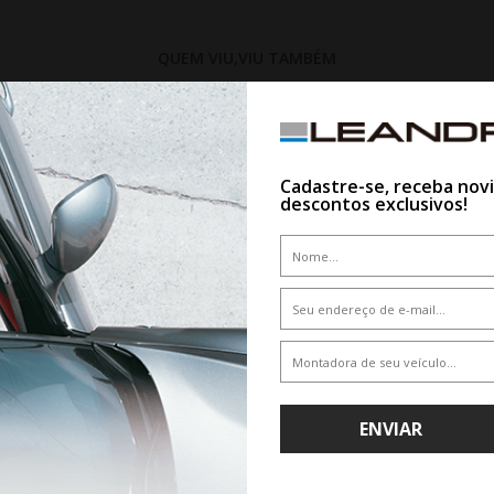
QUEM VIU,VIU TAMBÉM
15%
Cadastre-se, receba nov
descontos exclusivos!
WHATSAPP 11 99610-2927
WHATSAPP 11 99610-2927
ENVIAR
NEU PRINX HH2 235/55R18 100V
PNEU DELINTE 235/65R18 110H XL
X/T BANDIT