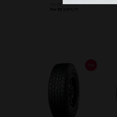
De R$ 3.542,55
Por R$ 3.011,17
15%