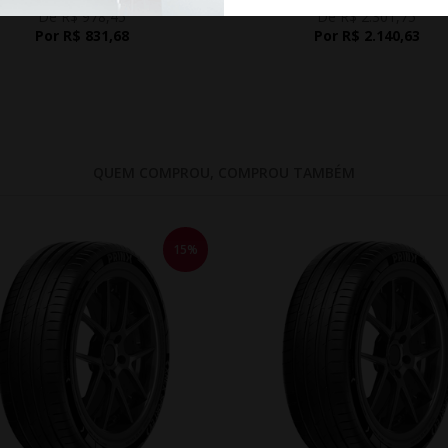
De R$ 978,45
De R$ 2.301,75
Por R$ 831,68
Por R$ 2.140,63
QUEM COMPROU, COMPROU TAMBÉM
15%