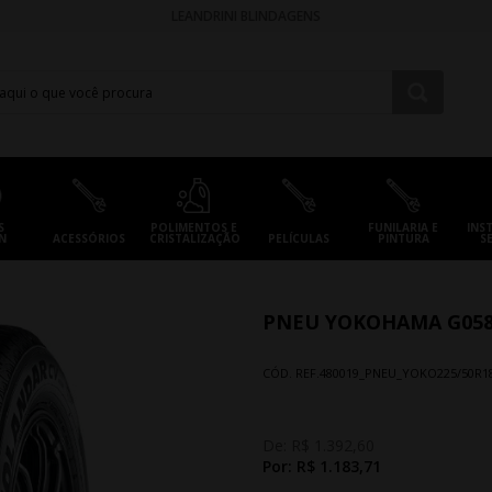
LEANDRINI BLINDAGENS
S
POLIMENTOS E
FUNILARIA E
INS
N
ACESSÓRIOS
CRISTALIZAÇÃO
PELÍCULAS
PINTURA
S
PNEU YOKOHAMA G058 
CÓD. REF.
480019_PNEU_YOKO225/50R1
De:
R$ 1.392,60
Por:
R$ 1.183,71