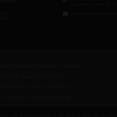
Pagamento
Seg á Sex: 8:00 - 18:00 - Sáb: 8:
Entrega
contato@leandrinistore.co
volução
do Sul - SP, 09580-140 - Telefone: 11 4238-4379
P, 01413-100 - Telefone: 11 3138-3838
- SP, 09510-010 - Telefone: 11 4421-7021
- SP, 01438-001 - Telefone: 11 4233-1400
nte para compras efetuadas no site, podendo diferir nas lojas física