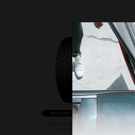
15%
WHATSAPP 11 99610-2927
PNEU YOKOHAMA G018 A/T4
P
35X12.50R18 123S