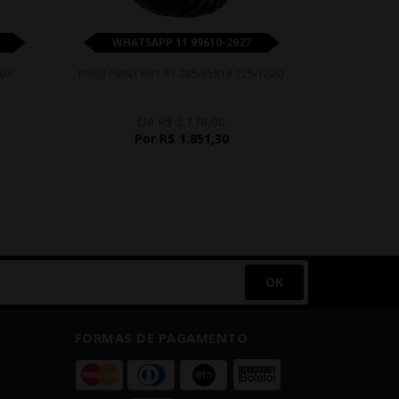
WHATSAPP 11 99610-2927
WHATS
02V
PNEU PRINX HR1 RT 285/65R18 125/122Q
PNEU YOKO
2
De R$ 2.178,00
D
Por R$ 1.851,30
P
OK
FORMAS DE PAGAMENTO