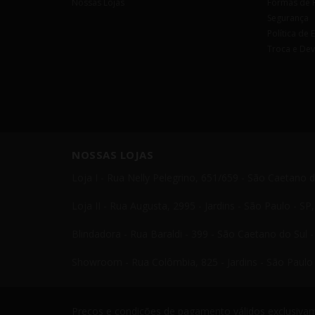
Nossas Lojas
Formas de 
Segurança
Política de 
Troca e De
NOSSAS LOJAS
Loja I - Rua Nelly Pelegrino, 651/659 - São Caetano 
Loja II - Rua Augusta, 2995 - Jardins - São Paulo - S
Blindadora - Rua Baraldi - 399 - São Caetano do Sul 
Showroom - Rua Colômbia, 825 - Jardins - São Paulo 
Preços e condições de pagamento válidos exclusivame