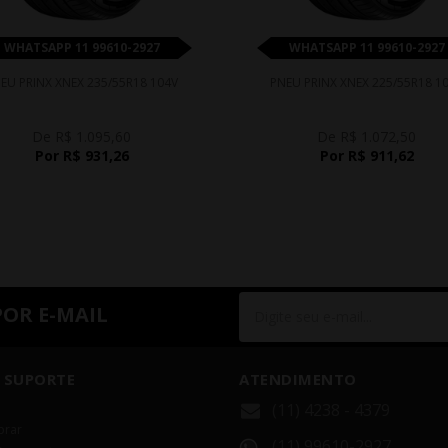
WHATSAPP 11 99610-2927
WHATSAPP 11 99610-2927
EU PRINX XNEX 235/55R18 104V
PNEU PRINX XNEX 225/55R18 1
De R$ 1.095,60
De R$ 1.072,50
Por R$ 931,26
Por R$ 911,62
POR E-MAIL
 SUPORTE
ATENDIMENTO
(11) 4238 - 4379
rar
(11) 99610-2927