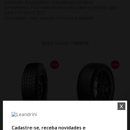
instalação dos produtos realizada por terceiros.
Atendimento:
Para mais informações sobre o produto, ligue
para: (11) 99610-2927
Observação:
Valor exposto referente à
unidade
.
QUEM VIU,VIU TAMBÉM
15%
15%
x
WHATSAPP 11 99610-2927
WHATSAPP 11 99610-2927
Cadastre-se, receba novidades e