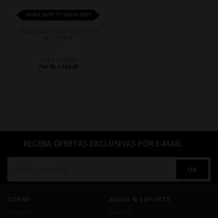
WHATSAPP 11 99610-2927
PNEU DELINTE 265/50R20 111W
XL DS3 SUV
De R$ 1.680,00
Por R$ 1.562,40
RECEBA OFERTAS EXCLUSIVAS POR E-MAIL
OK
SOBRE
AJUDA & SUPORTE
Empresa
Dúvidas