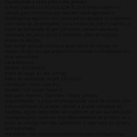
Esportividade e estilo para rodas grandes
O Pneu Delinte 215/30ZR20 82W XL DS8 Desert Storm II é
voltado para motoristas que buscam visual agressivo e
desempenho esportivo em carros personalizados ou esportivos
com rodas de 20 polegadas. Com construção Extra Load (XL) e
índice de velocidade W (até 270 km/h), oferece aderência
otimizada em pistas secas e molhadas, além de resposta
precisa da direção.
Seu design arrojado reforça o apelo visual do veículo, ao
mesmo tempo em que proporciona controle e estabilidade em
altas velocidades.
Características:
Medida: 215/30ZR20
Índice de carga: 82 (até 475 kg)
Índice de velocidade: W (até 270 km/h)
Construção: Extra Load (XL)
Modelo: DS8 Desert Storm II
Aplicação: Passeio / Esportivo / Rodas grandes
Disponibilidade:
O prazo de entrega pode variar de acordo com
a disponibilidade do produto (devido à grande variedade de
medidas, alguns fabricantes vêm sofrendo atraso na fabricação
ou importação). Caso não haja disponibilidade do produto ou o
prazo de entrega não seja satisfatório, o valor total da compra
será estornado.
Importante:
Não nos responsabilizamos pela montagem ou