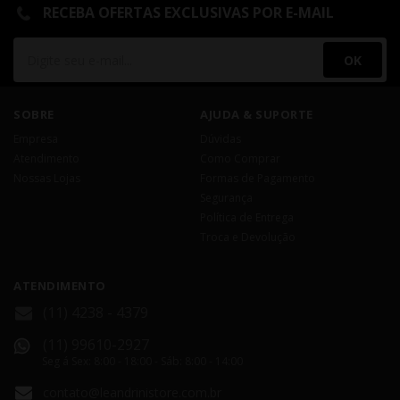
RECEBA OFERTAS EXCLUSIVAS POR E-MAIL
OK
SOBRE
AJUDA & SUPORTE
Empresa
Dúvidas
Atendimento
Como Comprar
Nossas Lojas
Formas de Pagamento
Segurança
Política de Entrega
Troca e Devolução
ATENDIMENTO
(11) 4238 - 4379
(11) 99610-2927
Seg á Sex: 8:00 - 18:00 - Sáb: 8:00 - 14:00
contato@leandrinistore.com.br