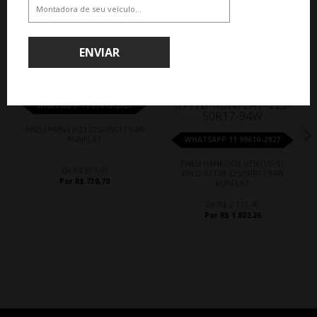
QUEM COMPROU, COMPROU TAMBÉM
ENVIAR
15%
17%
WHATSAPP 11 99610-2927
PNEU PRINX HZ1 225/45R17 94W
RUNFLAT
WHATSAPP 11 99610-2927
PNEU HANKOOK VENTUS S1
De R$ 859,65
EVO2 K117B 225/50R17 94W
Por R$ 730,70
RUNFLAT
De R$ 2.171,40
Por R$ 1.802,26