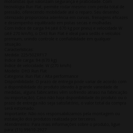
motoristas que valorizam segurança e praticidade. Com
tecnologia Run Flat, permite rodar mesmo com perda total de
pressão, oferecendo mobilidade até o reparo. Seu desenho
otimizado proporciona aderência em curvas, frenagens eficazes
e desempenho equilibrado em pistas secas e molhadas.
Com índice de carga 94 (até 670 kg por pneu) e velocidade W
(até 270 km/h), o DH3 Run Flat é ideal para sedãs e veículos
premium, unindo controle e confiabilidade em qualquer
situação.
Características:
Medida: 225/50ZRF17
Índice de carga: 94 (670 kg)
Índice de velocidade: W (270 km/h)
Modelo: DH3 Run Flat
Categoria: Run Flat / Alta performance
Disponibilidade:
O prazo de entrega pode variar de acordo com
a disponibilidade do produto (devido à grande variedade de
medidas, alguns fabricantes vêm sofrendo atraso na fabricação
ou importação). Caso não haja disponibilidade do produto ou o
prazo de entrega não seja satisfatório, o valor total da compra
será estornado.
Importante:
Não nos responsabilizamos pela montagem ou
instalação dos produtos realizada por terceiros.
Atendimento:
Para mais informações sobre o produto, ligue
para: (11) 99610-2927