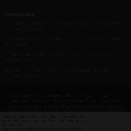
NOSSAS LOJAS
Loja I - Rua Nelly Pelegrino, 651/659 - São Caetano do Sul - SP, 09580-140 -
Telefone: 11 4238-4379
Loja II - Rua Augusta, 2995 - Jardins - São Paulo - SP, 01413-100 - Telefone:
11 3138-3838
Blindadora - Rua Baraldi - 399 - São Caetano do Sul - SP, 09510-010 -
Telefone: 11 4421-7021
Showroom - Rua Colômbia, 825 - Jardins - São Paulo - SP, 01438-001 -
Telefone: 11 4233-1400
Preços e condições de pagamento válidos exclusivamente para compras
efetuadas no site, podendo diferir nas lojas físicas. Imagens dos
produtos são meramente ilustrativas. Todos os preços e condições
comerciais estão sujeitos a alteração sem aviso prévio. Leandrini Studio
Utilizamos cookies e tecnologias semelhantes
Design. CNPJ: 08058479/0001-29 Rua Nelly Pellegrino, 651 CEP: 09580-140
para melhorar sua experiência de compra e
- São Caetano do Sul - SP Telefone: 11 4238 4379 Leandrini - Todos os
navegação.
direitos reservados. 2013 ®
Ao utilizar nossos serviços, você concorda