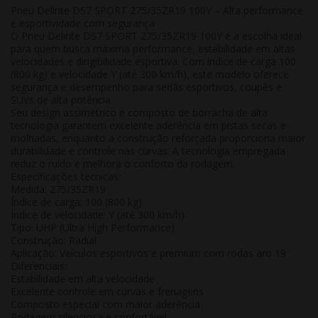
Pneu Delinte DS7 SPORT 275/35ZR19 100Y – Alta performance
e esportividade com segurança
O
Pneu Delinte DS7 SPORT 275/35ZR19 100Y
é a escolha ideal
para quem busca
máxima performance, estabilidade em altas
velocidades e dirigibilidade esportiva
. Com índice de carga
100
(800 kg)
e velocidade
Y (até 300 km/h)
, este modelo oferece
segurança e desempenho para sedãs esportivos, coupés e
SUVs de alta potência.
Seu design assimétrico e composto de borracha de alta
tecnologia garantem
excelente aderência em pistas secas e
molhadas
, enquanto a construção reforçada proporciona maior
durabilidade e controle nas curvas. A tecnologia empregada
reduz o ruído e melhora o conforto da rodagem.
Especificações técnicas:
Medida: 275/35ZR19
Índice de carga: 100 (800 kg)
Índice de velocidade: Y (até 300 km/h)
Tipo: UHP (Ultra High Performance)
Construção: Radial
Aplicação: Veículos esportivos e premium com rodas aro 19
Diferenciais:
Estabilidade em alta velocidade
Excelente controle em curvas e frenagens
Composto especial com maior aderência
Rodagem silenciosa e confortável