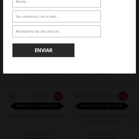
De R$ 1.214,40
De R$ 1.131,90
Por R$ 1.032,24
Por R$ 962,12
ENVIAR
QUEM COMPROU, COMPROU TAMBÉM
15%
5%
WHATSAPP 11 99610-2927
WHATSAPP 11 99610-2927
PNEU PRINX XNEX 225/45R19 96W
PNEU MINERVA ECOSPEED 2 A/T
OWL 255/55R19 111H
De R$ 1.131,90
De R$ 1.416,00