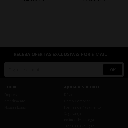
Por R$ 962,12
Por R$ 1.345,20
RECEBA OFERTAS EXCLUSIVAS POR E-MAIL
OK
SOBRE
AJUDA & SUPORTE
Empresa
Dúvidas
Atendimento
Como Comprar
Nossas Lojas
Formas de Pagamento
Segurança
Política de Entrega
Troca e Devolução