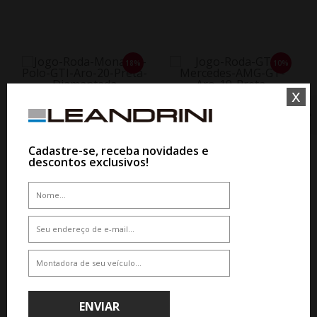
18%
10%
x
WHATSAPP 11 99610-2927
WHATSAPP 11 99610-2927
JOGO RODA NOVO POLO GTI
ARO 19 - PRETA DIAMANTADA
JOGO RODA GT-7 MERCEDES
Cadastre-se, receba novidades e
AMG GT ARO 19 - PRETA
descontos exclusivos!
DIAMANTADA
De R$ 6.600,00
Por R$ 5.412,00
De R$ 7.150,00
Por R$ 6.435,00
10%
10%
ENVIAR
WHATSAPP 11 99610-2927
WHATSAPP 11 99610-2927