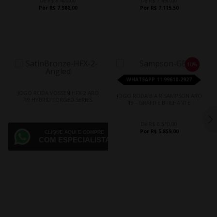
De R$ 8.400,00
De R$ 7.490,00
Por R$ 7.980,00
Por R$ 7.115,50
10%
WHATSAPP 11 99610-2927
JOGO RODA VOSSEN HFX-2 ARO
JOGO RODA B.A.R SAMPSON ARO
19 HYBRID FORGED SERIES
19 - GRAFITE BRILHANTE
De R$ 6.510,00
Por R$ 5.859,00
CLIQUE AQUI E COMPRE
COM ESPECIALISTA