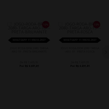
10%
10%
WHATSAPP 11 99610-2927
WHATSAPP 11 99610-2927
JOGO RODA BRW 2080 TARGA
JOGO RODA BRW 2080 TARGA
ARO 19 - PRETA BRILHANTE
ARO 19 - PRETA FOSCA
De R$ 7.435,35
De R$ 7.435,35
Por R$ 6.691,81
Por R$ 6.691,81