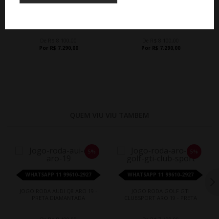
JOGO RODA MERCEDES GLE ARO
JOGO RODA MERCEDES GLE ARO
19 - PRETA BRILHANTE
19 - PRETA DIAMANTADA
De R$ 8.100,00
De R$ 8.100,00
Por R$ 7.290,00
Por R$ 7.290,00
QUEM VIU VIU TAMBEM
5%
5%
WHATSAPP 11 99610-2927
WHATSAPP 11 99610-2927
JOGO RODA AUDI Q8 ARO 19 -
JOGO RODA GOLF GTI
PRETA DIAMANTADA
CLUBSPORT ARO 19 - PRETA