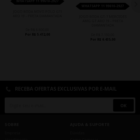
WHATSAPP 11 99610-2927
WHATSAPP 11 99610-2927
JOGO RODA NOVO POLO GTI
ARO 19 - PRETA DIAMANTADA
JOGO RODA GT-7 MERCEDES
AMG GT ARO 19 - PRETA
DIAMANTADA
De R$ 6.600,00
Por R$ 5.412,00
De R$ 7.150,00
Por R$ 6.435,00
RECEBA OFERTAS EXCLUSIVAS POR E-MAIL
OK
SOBRE
AJUDA & SUPORTE
Empresa
Dúvidas
Atendimento
Como Comprar