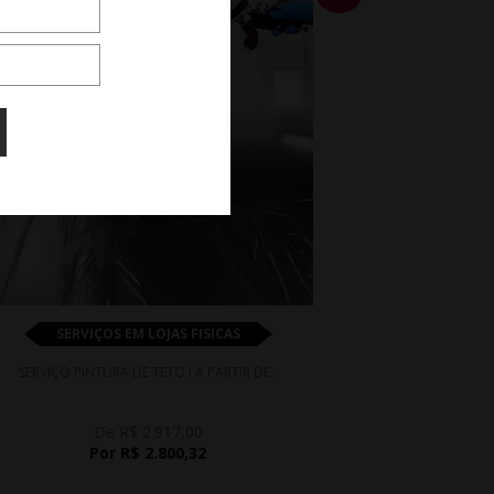
SERVIÇOS EM LOJAS FISICAS
SERVIÇO PINTURA DE TETO ! A PARTIR DE :
De R$ 2.917,00
Por R$ 2.800,32