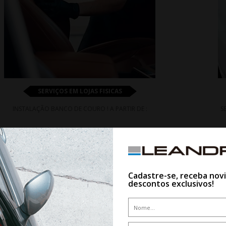
SERVIÇOS EM LOJAS FISICAS
INSTALAÇÃO BANCO DE COURO ! A PARTIR DE :
S
De R$ 3.200,00
Por R$ 3.072,00
Cadastre-se, receba nov
descontos exclusivos!
4%