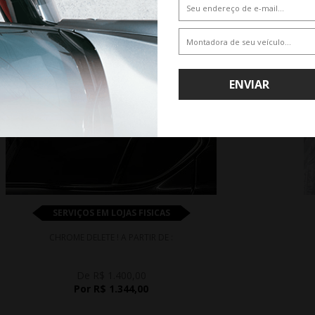
ENVIAR
SERVIÇOS EM LOJAS FISICAS
CHROME DELETE ! A PARTIR DE :
De R$ 1.400,00
Por R$ 1.344,00