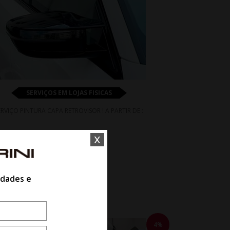
SERVIÇOS EM LOJAS FISICAS
ERVIÇO PINTURA CAPA RETROVISOR ! A PARTIR DE :
x
De R$ 364,05
Por R$ 349,49
idades e
4%