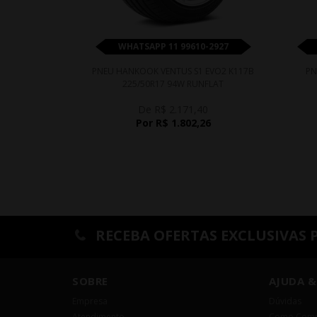
WHATSAPP 11 99610-2927
PNEU HANKOOK VENTUS S1 EVO2 K117B
PN
225/50R17 94W RUNFLAT
De R$ 2.171,40
Por R$ 1.802,26
RECEBA OFERTAS EXCLUSIVAS 
SOBRE
AJUDA &
Empresa
Dúvidas
Atendimento
Como Comp