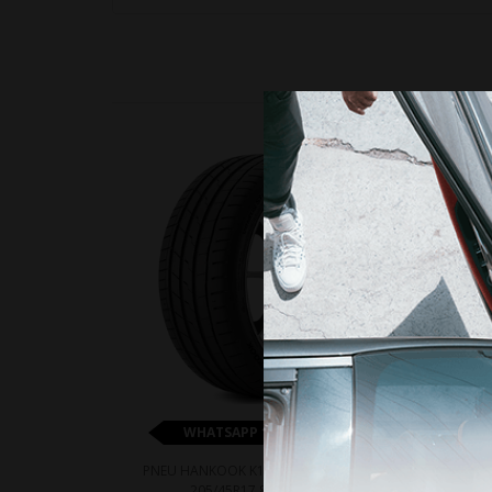
17%
WHATSAPP 11 99610-2927
PNEU HANKOOK K127B VENTUS S1 EVO3
PNEU
205/45R17 88W RUNFLAT