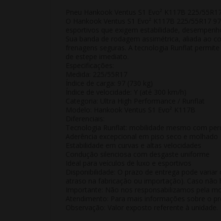
Pneu Hankook Ventus S1 Evo² K117B 225/55R17 
O Hankook Ventus S1 Evo² K117B 225/55R17 97
esportivos
que exigem
estabilidade, desempenh
Sua banda de rodagem assimétrica, aliada ao co
frenagens seguras
. A tecnologia Runflat permit
de estepe imediato.
Especificações:
Medida:
225/55R17
Índice de carga:
97 (730 kg)
Índice de velocidade:
Y (até 300 km/h)
Categoria:
Ultra High Performance / Runflat
Modelo:
Hankook Ventus S1 Evo² K117B
Diferenciais:
Tecnologia Runflat: mobilidade mesmo com per
Aderência excepcional em piso seco e molhado
Estabilidade em curvas e altas velocidades
Condução silenciosa com desgaste uniforme
Ideal para veículos de luxo e esportivos
Disponibilidade:
O prazo de entrega pode variar 
atraso na fabricação ou importação). Caso não h
Importante:
Não nos responsabilizamos pela mon
Atendimento:
Para mais informações sobre o pro
Observação:
Valor exposto referente à
unidade
.