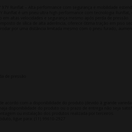
97Y Runflat – Alta performance com segurança e mobilidade estend
Y Runflat é um pneu
ultra high performance com tecnologia Runflat
,
o em altas velocidades e segurança mesmo após perda de pressão
.
mposto de sílica de alta aderência, oferece
ótima tração em piso se
e
rodar por uma distância limitada mesmo com o pneu furado
, aumen
da de pressão
de acordo com a disponibilidade do produto (devido à grande varied
aja disponibilidade do produto ou o prazo de entrega não seja satisf
tagem ou instalação dos produtos realizada por terceiros.
duto, ligue para: (11) 99610-2927