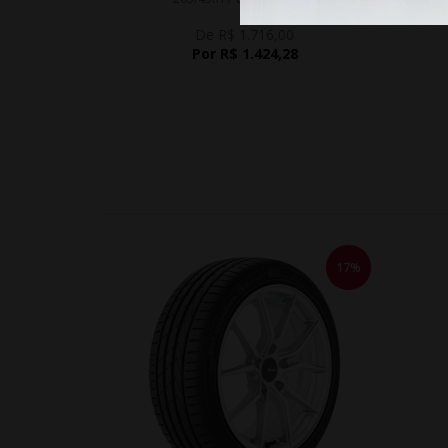
De R$ 1.716,00
Por R$ 1.424,28
17%