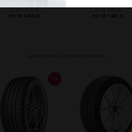
De R$ 2.171,40
De R$ 1.692,90
Por R$ 1.802,26
Por R$ 1.405,11
QUEM COMPROU, COMPROU TAMBÉM
17%