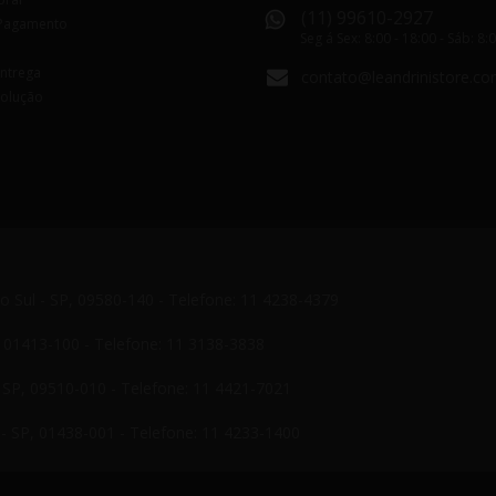
(11) 99610-2927
Pagamento
Seg á Sex: 8:00 - 18:00 - Sáb: 8:
Entrega
contato@leandrinistore.co
volução
do Sul - SP, 09580-140 - Telefone: 11 4238-4379
P, 01413-100 - Telefone: 11 3138-3838
- SP, 09510-010 - Telefone: 11 4421-7021
- SP, 01438-001 - Telefone: 11 4233-1400