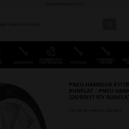
LEANDRINI BLINDAGENS
S
POLIMENTOS E
FUNILARIA E
INS
N
ACESSÓRIOS
CRISTALIZAÇÃO
PELÍCULAS
PINTURA
S
PNEU HANKOOK K117B V
RUNFLAT - PNEU HANK
225/55R17 97Y RUNFLA
CÓD. REF.
54_HANKOOK_225/55R17