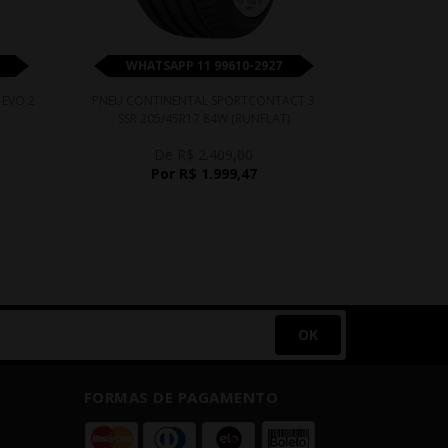
WHATSAPP 11 99610-2927
WHATS
 EVO 2
PNEU CONTINENTAL SPORTCONTACT 3
PNEU PR
SSR 205/45R17 84W (RUNFLAT)
De R$ 2.409,00
Por R$ 1.999,47
OK
FORMAS DE PAGAMENTO