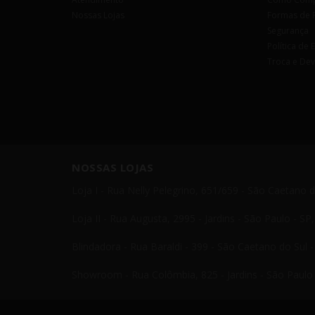
Nossas Lojas
Formas de 
Segurança
Política de 
Troca e De
NOSSAS LOJAS
Loja I - Rua Nelly Pelegrino, 651/659 - São Caetano 
Loja II - Rua Augusta, 2995 - Jardins - São Paulo - S
Blindadora - Rua Baraldi - 399 - São Caetano do Sul 
Showroom - Rua Colômbia, 825 - Jardins - São Paulo 