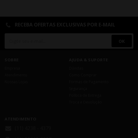
RECEBA OFERTAS EXCLUSIVAS POR E-MAIL
OK
SOBRE
AJUDA & SUPORTE
Empresa
Dúvidas
Atendimento
Como Comprar
Nossas Lojas
Formas de Pagamento
Segurança
Política de Entrega
Troca e Devolução
ATENDIMENTO
(11) 4238 - 4379