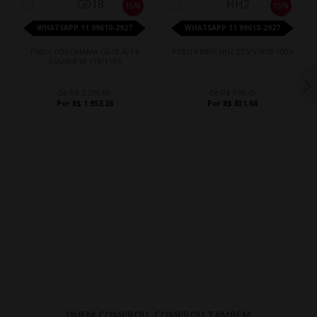
15%
15%
WHATSAPP 11 99610-2927
WHATSAPP 11 99610-2927
PNEU YOKOHAMA G018 A/T4
PNEU PRINX HH2 235/55R18 100V
265/60R18 119/116S
De R$ 2.296,80
De R$ 978,45
Por R$ 1.952,28
Por R$ 831,68
QUEM COMPROU, COMPROU TAMBÉM