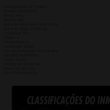
Características do Produto:
Medida: 235/40ZR18
Marca: Prinx
Modelo: HZ2
Índice de velocidade: Y (300 km/h)
Índice de Carga: 95 (690 kg)
Treadwear: 500
Tração: A
Temperatura: A
Construção: Radial
Tipo de Construção: Sem Câmara
Desenho: Assimétrico
Letras: Pretas
Protetor de Borda: Sim
Pneu é run flat: Não
EAN:
0745125493534