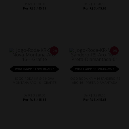
De R$ 3.828,50
De R$ 3.828,50
Por R$ 3.445,65
Por R$ 3.445,65
10%
10%
WHATSAPP 11 99610-2927
WHATSAPP 11 99610-2927
JOGO RODA KR S47 NOVA
JOGO RODA KR M16 SANDERO RS
MONTANA ARO 16 - GRAFITE
ARO 16 - PRETA DIAMANTADA
De R$ 3.828,50
De R$ 3.828,50
Por R$ 3.445,65
Por R$ 3.445,65