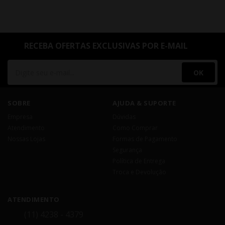
RECEBA OFERTAS EXCLUSIVAS POR E-MAIL
OK
SOBRE
AJUDA & SUPORTE
Empresa
Dúvidas
Atendimento
Como Comprar
Nossas Lojas
Formas de Pagamento
Segurança
Política de Entrega
Troca e Devolução
ATENDIMENTO
(11) 4238 - 4379