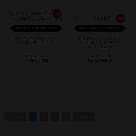
10%
10%
WHATSAPP 11 99610-2927
WHATSAPP 11 99610-2927
JOGO RODA KR R89 TOYOTA
JOGO RODA KR S59 NIVUS
COROLLA ARO 16 - PRATA
HIGHLINE ARO 16 - PRETA
DIAMANTADA
De R$ 3.828,50
De R$ 3.828,50
Por R$ 3.445,65
Por R$ 3.445,65
ANTERIOR
1
2
3
4
PRÓXIMO