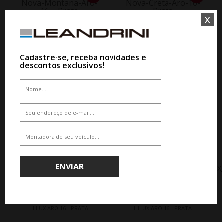
x
WHATSAPP 11 99610-2927
WHATSAPP 11 99610-2927
JOGO RODA KR S47 NOVA
JOGO RODA KR S37 NOVA CRETA
MONTANA ARO 16 - PRATA
ARO 16 - PRATA
Cadastre-se, receba novidades e
descontos exclusivos!
De R$ 3.828,50
De R$ 3.828,50
Por R$ 3.445,65
Por R$ 3.445,65
10%
10%
ENVIAR
WHATSAPP 11 99610-2927
WHATSAPP 11 99610-2927
JOGO RODA KR R72 TOYOTA
JOGO RODA KR R37 TOYOTA
HILUX ARO 16 - PRATA
HILUX ARO 16 - PRATA