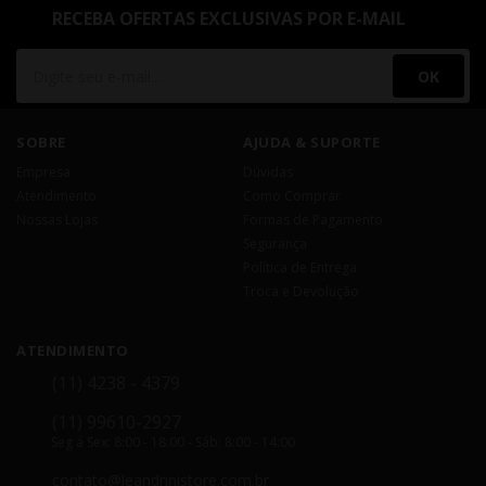
RECEBA OFERTAS EXCLUSIVAS POR E-MAIL
OK
SOBRE
AJUDA & SUPORTE
Empresa
Dúvidas
Atendimento
Como Comprar
Nossas Lojas
Formas de Pagamento
Segurança
Política de Entrega
Troca e Devolução
ATENDIMENTO
(11) 4238 - 4379
(11) 99610-2927
Seg á Sex: 8:00 - 18:00 - Sáb: 8:00 - 14:00
contato@leandrinistore.com.br