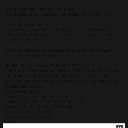
Loja II – Leandrini Jardins – São Paulo
Rua Augusta, 2995 – Jardins – São Paulo – SP, 01413-100
Serviço de Reboque:
Oferecemos serviço de reboque para retirada do veículo no
endereço do cliente, mediante cobrança adicional. Consulte
disponibilidade.
Instalação feita por especialistas certificados. Atendimento
exclusivo com hora marcada.
Modelos Mercedes com Proteção PPF Disponível
Oferecemos a instalação de película PPF de proteção de pintura
para todos os modelos da marca Mercedes — incluindo
veículos elétricos, híbridos, esportivos e SUVs. Veja abaixo os
modelos atendidos:
Sedãs e Hatchbacks
Classe A
: Modelos hatchback e sedã.
Classe C
: Modelos C 200 e C 300 AMG Line.
Classe E
: Versões E 350 e E 350 4MATIC.
CLA
: CLA 200 e CLA 250.
GLA
: GLA 200 e GLA 250.
SUVs
GLB