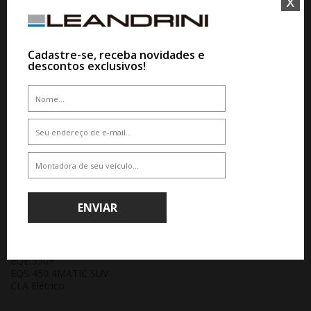
x
Classe G
GLC
GLE
GLS
Cadastre-se, receba novidades e
EQB
descontos exclusivos!
EQA
EQE
EQS
Modelos AMG (Performance)
A 35 4MATIC
CLA 35
GLA 45 AMG
GLC 43 Coupé
GLE 43 Coupé
C 63 S
GT 63 S
ENVIAR
AMG GT
Modelos 100% Elétricos
EQA 250
EQB 300 4MATIC
EQE 350+
EQS 450 4MATIC SUV
CLA Elétrico