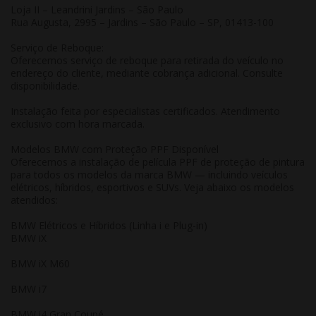
Loja II – Leandrini Jardins – São Paulo
Rua Augusta, 2995 – Jardins – São Paulo – SP, 01413-100
Serviço de Reboque:
Oferecemos serviço de reboque para retirada do veículo no
endereço do cliente, mediante cobrança adicional. Consulte
disponibilidade.
Instalação feita por especialistas certificados. Atendimento
exclusivo com hora marcada.
Modelos BMW com Proteção PPF Disponível
Oferecemos a instalação de película PPF de proteção de pintura
para todos os modelos da marca BMW — incluindo veículos
elétricos, híbridos, esportivos e SUVs. Veja abaixo os modelos
atendidos:
BMW Elétricos e Híbridos (Linha i e Plug-in)
BMW iX
BMW iX M60
BMW i7
BMW i4 Gran Coupé