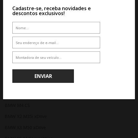
Cadastre-se, receba novidades e
BMW X3 M50 xDrive
descontos exclusivos!
BMW X4
BMW X5
BMW X6
BMW X6 M Competition
BMW X7 M60i
ENVIAR
BMW Linha M (Alta Performance)
BMW M2 Coupé
BMW M3 Competition
BMW M4 CS
BMW X2 M35i xDrive
BMW X3 M50 xDrive