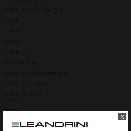
BMW i4 M50 xDrive Gran Coupé
BMW iX3
BMW iX2
BMW iX1
BMW i5 M60
BMW 530e M Sport
BMW Série 3 Sedã Plug-in Híbrido
BMW X5 Plug-in Híbrido
BMW Série X (SUVs)
BMW X1
BMW X2
x
BMW X2 M35i xDrive
BMW X3