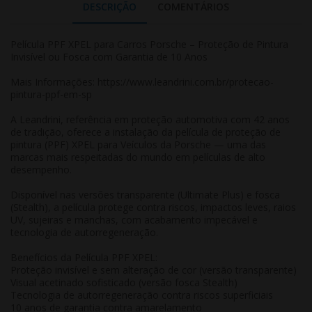
DESCRIÇÃO
COMENTÁRIOS
Película PPF XPEL para Carros Porsche – Proteção de Pintura
Invisível ou Fosca com Garantia de 10 Anos
Mais Informações:
https://www.leandrini.com.br/protecao-
pintura-ppf-em-sp
A Leandrini, referência em proteção automotiva com 42 anos
de tradição, oferece a instalação da
película de proteção de
pintura (PPF) XPEL para Veículos da Porsche
— uma das
marcas mais respeitadas do mundo em películas de alto
desempenho.
Disponível nas versões transparente (Ultimate Plus) e fosca
(Stealth), a película protege contra riscos, impactos leves, raios
UV, sujeiras e manchas, com acabamento impecável e
tecnologia de autorregeneração.
Benefícios da Película PPF XPEL:
Proteção invisível e sem alteração de cor (versão transparente)
Visual acetinado sofisticado (versão fosca Stealth)
Tecnologia de autorregeneração contra riscos superficiais
10 anos de garantia contra amarelamento