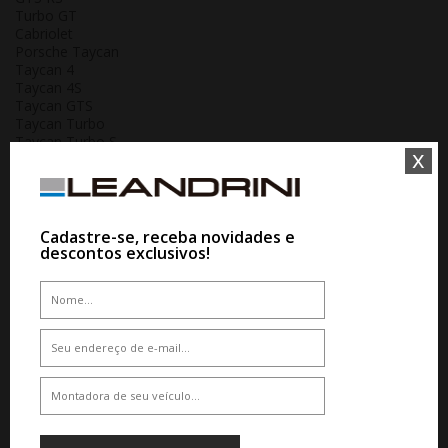
Turbo GT
Cabriolet
Porsche Taycan
Taycan 4
Taycan 4S
Taycan GTS
Taycan Turbo
Taycan Turbo S
x
Taycan Turbo GT
Cross Turismo
Porsche Macan
Macan S
Macan GTS
Cadastre-se, receba novidades e
Macan Turbo
descontos exclusivos!
Macan Elétrico
Porsche Cayenne
Cayenne S
Cayenne GTS
Cayenne Turbo
Cayenne E-Hybrid
Cayenne Turbo E-Hybrid
Cayenne Coupé
Cayenne Turbo GT
Porsche Panamera
Panamera 4