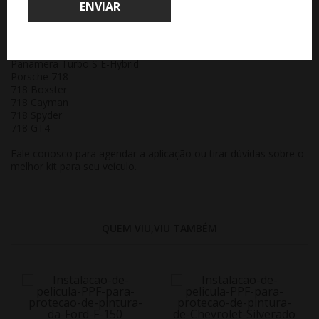
ENVIAR
Panamera S
Panamera GTS
Panamera Turbo
Panamera E-Hybrid
Panamera Turbo S E-Hybrid
Porsche 718
718 Boxster
718 Cayman
718 Spyder
718 GT4
Fale conosco para agendar a aplicação ou tirar dúvidas sobre o
melhor kit para seu veículo.
QUEM VIU,VIU TAMBÉM