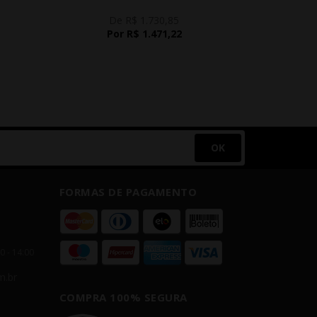
De R$ 1.730,85
D
Por R$ 1.471,22
P
OK
FORMAS DE PAGAMENTO
00 - 14:00
m.br
COMPRA 100% SEGURA