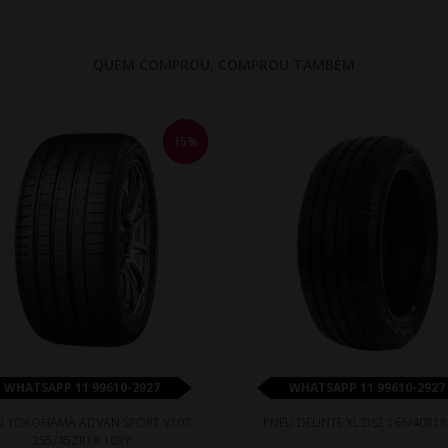
QUEM COMPROU, COMPROU TAMBÉM
15%
WHATSAPP 11 99610-2927
WHATSAPP 11 99610-2927
U YOKOHAMA ADVAN SPORT V107
PNEU DELINTE XL DS2 165/40R18
255/45ZR18 103Y