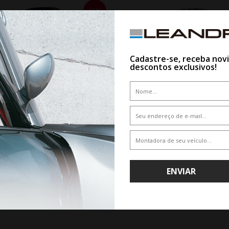
15%
Cadastre-se, receba nov
descontos exclusivos!
WHATSAPP 11 99610-2927
WHATSAPP 11 99610-2927
 YOKOHAMA G018 A/T4 265/60R18
PNEU DELINTE XL DS2 215/35ZR1
119/116S
ENVIAR
De R$ 2.296,80
De R$ 900,90
Por R$ 1.952,28
Por R$ 837,84