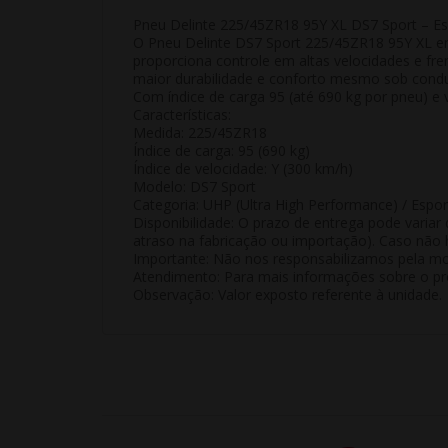
Pneu Delinte 225/45ZR18 95Y XL DS7 Sport – Esp
O Pneu Delinte DS7 Sport 225/45ZR18 95Y XL ent
proporciona controle em altas velocidades e fre
maior durabilidade e conforto mesmo sob condu
Com índice de carga 95 (até 690 kg por pneu) e
Características:
Medida: 225/45ZR18
Índice de carga: 95 (690 kg)
Índice de velocidade: Y (300 km/h)
Modelo: DS7 Sport
Categoria: UHP (Ultra High Performance) / Espor
Disponibilidade:
O prazo de entrega pode variar 
atraso na fabricação ou importação). Caso não h
Importante:
Não nos responsabilizamos pela mon
Atendimento:
Para mais informações sobre o pro
Observação:
Valor exposto referente à
unidade
.