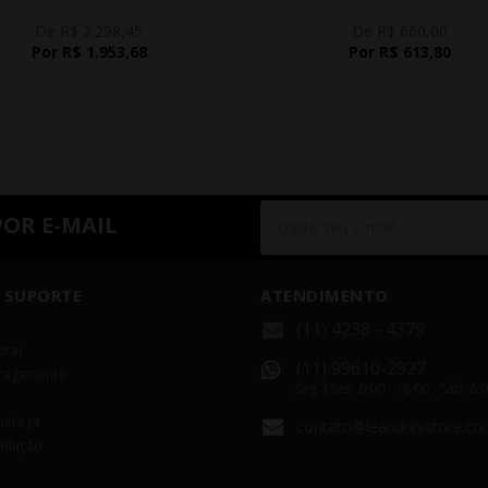
De R$ 2.298,45
De R$ 660,00
Por R$ 1.953,68
Por R$ 613,80
POR E-MAIL
 SUPORTE
ATENDIMENTO
(11) 4238 - 4379
rar
(11) 99610-2927
Pagamento
Seg á Sex: 8:00 - 18:00 - Sáb: 8:
Entrega
contato@leandrinistore.co
volução