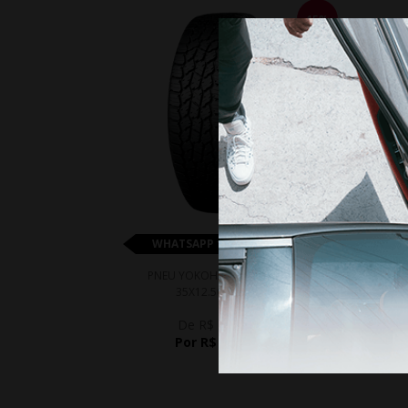
15%
WHATSAPP 11 99610-2927
PNEU YOKOHAMA G018 A/T4
PNEU
35X12.50R18 123S
De R$ 3.542,55
Por R$ 3.011,17