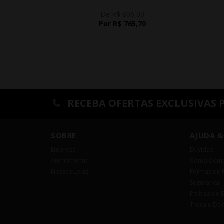
De R$ 806,00
Por R$ 765,70
RECEBA OFERTAS EXCLUSIVAS 
SOBRE
AJUDA &
Empresa
Dúvidas
Atendimento
Como Comp
Nossas Lojas
Formas de 
Segurança
Política de 
Troca e De