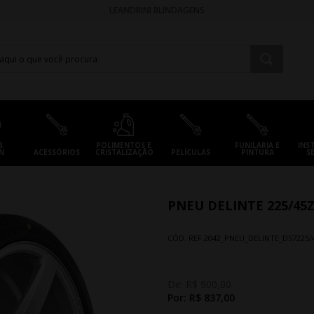
LEANDRINI BLINDAGENS
S
POLIMENTOS E
FUNILARIA E
INS
N
ACESSÓRIOS
CRISTALIZAÇÃO
PELÍCULAS
PINTURA
S
PNEU DELINTE 225/45Z
CÓD. REF.
2042_PNEU_DELINTE_DS7225/
De:
R$ 900,00
Por:
R$ 837,00