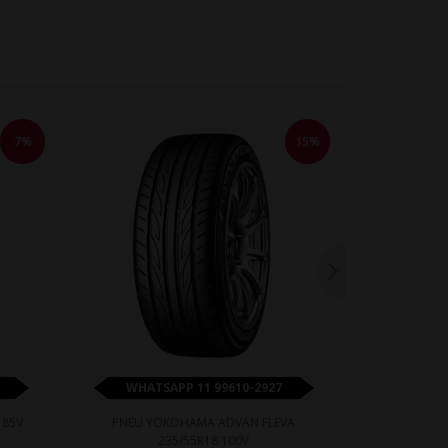
7%
15%
WHATSAPP 11 99610-2927
WHATS
 85V
PNEU YOKOHAMA ADVAN FLEVA
PNEU PRINX 
235/55R18 100V