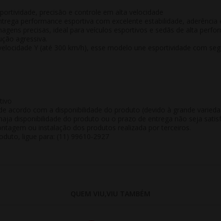
ortividade, precisão e controle em alta velocidade
rega performance esportiva com excelente estabilidade, aderência 
nagens precisas, ideal para veículos esportivos e sedãs de alta perf
ção agressiva.
 velocidade Y (até 300 km/h), esse modelo une esportividade com seg
tivo
de acordo com a disponibilidade do produto (devido à grande varied
aja disponibilidade do produto ou o prazo de entrega não seja satisf
tagem ou instalação dos produtos realizada por terceiros.
duto, ligue para: (11) 99610-2927
QUEM VIU,VIU TAMBÉM