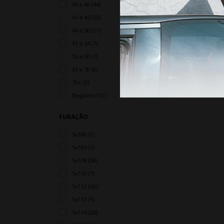
36 a 40 (44)
41 a 45 (55)
46 a 50 (21)
51 a 54 (7)
55 a 60 (7)
61 a 70 (8)
70+ (2)
Negativo (12)
FURAÇÃO
5x100 (1)
5x105 (1)
5x108 (38)
5x110 (7)
5x112 (42)
5x113 (5)
5x114 (26)