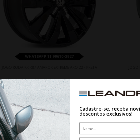
WHATSAPP 11 99610-2927
JOGO RODA KR R87 AMAROK EXTREME ARO 22 - PRETA
JOGO 
De R$ 9.300,00
Por R$ 8.370,00
Cadastre-se, receba nov
descontos exclusivos!
10%