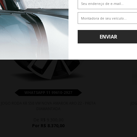
ENVIAR
WHATSAPP 11 99610-2927
JOGO RODA KR S58 VW NOVA AMAROK ARO 22 - PRETA
JOG
DIAMANTADA
De R$ 9.300,00
Por R$ 8.370,00