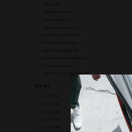
Coffee (15)
Grafite Brilhante (21)
Prata Brilhante (27)
Prata Diamantada (17)
Grafite Diamantada (30)
Preta Diamantada (56)
Hyper Diamantada (16)
Fosco Preta Diamantada (18)
Preta Brilhante (44)
Grafite Fosco Diamantada (17)
OFF-SET
0 a 10 (15)
11 a 20 (24)
21 a 25 (37)
26 a 30 (35)
31 a 35 (18)