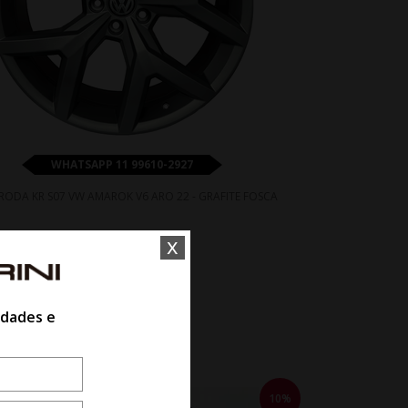
WHATSAPP 11 99610-2927
RODA KR S07 VW AMAROK V6 ARO 22 - GRAFITE FOSCA
x
De R$ 9.300,00
Por R$ 8.370,00
idades e
10%