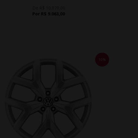
De R$ 10.070,00
Por R$ 9.063,00
10%