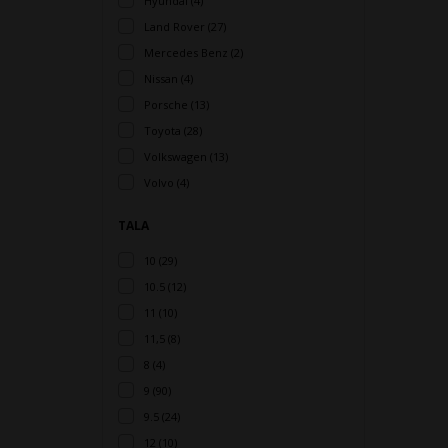
Hyundai (4)
Land Rover (27)
Mercedes Benz (2)
Nissan (4)
Porsche (13)
Toyota (28)
Volkswagen (13)
Volvo (4)
TALA
10 (29)
10.5 (12)
11 (10)
11,5 (8)
8 (4)
9 (90)
9.5 (24)
12 (10)