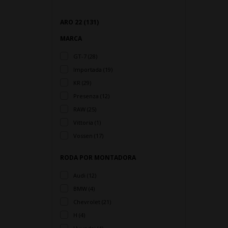
ARO 22 (131)
MARCA
GT-7 (28)
Importada (19)
KR (29)
Presenza (12)
RAW (25)
Vittoria (1)
Vossen (17)
RODA POR MONTADORA
Audi (12)
BMW (4)
Chevrolet (21)
H (4)