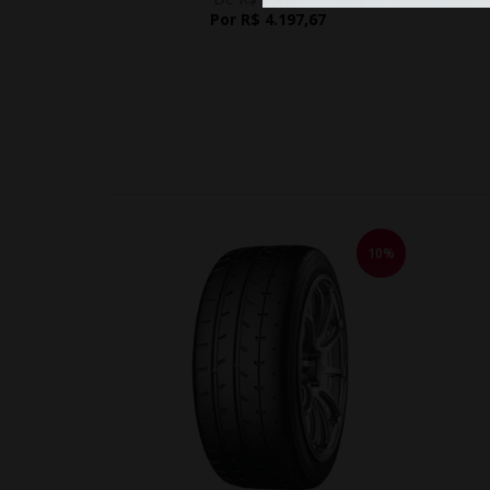
Por R$ 4.197,67
10%