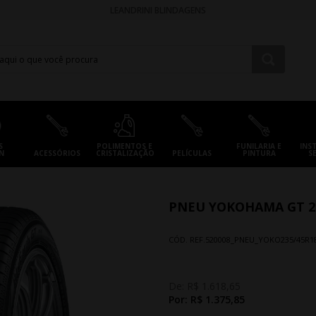
LEANDRINI BLINDAGENS
S
POLIMENTOS E
FUNILARIA E
INS
N
ACESSÓRIOS
CRISTALIZAÇÃO
PELÍCULAS
PINTURA
S
PNEU YOKOHAMA GT 23
CÓD. REF.
520008_PNEU_YOKO235/45R1
De:
R$ 1.618,65
Por:
R$ 1.375,85