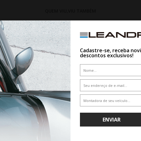
QUEM VIU,VIU TAMBÉM
15%
Cadastre-se, receba nov
descontos exclusivos!
WHATSAPP 11 99610-2927
WHATSAPP 11 99610-2927
ENVIAR
 YOKOHAMA G018 A/T4 265/60R18
PNEU PRINX XNEX 215/55R18 9
119/116S
De R$ 2.296,80
De R$ 1.273,80