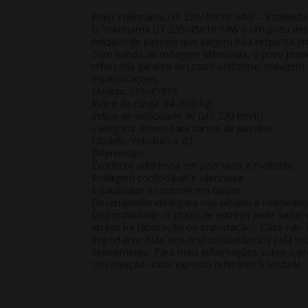
Pneu Yokohama GT 235/45R18 94W – Estabilida
O
Yokohama GT 235/45R18 94W
é um pneu dese
veículos de passeio que exigem boa resposta em
Com banda de rodagem otimizada, o pneu propor
reforçada garante desgaste uniforme, rodagem s
Especificações:
Medida:
235/45R18
Índice de carga:
94 (670 kg)
Índice de velocidade:
W (até 270 km/h)
Categoria:
Pneus para carros de passeio
Modelo:
Yokohama GT
Diferenciais:
Excelente aderência em piso seco e molhado
Rodagem confortável e silenciosa
Estabilidade e controle em curvas
Desempenho ideal para uso urbano e rodoviário
Disponibilidade:
O prazo de entrega pode variar 
atraso na fabricação ou importação). Caso não h
Importante:
Não nos responsabilizamos pela mon
Atendimento:
Para mais informações sobre o pro
Observação:
Valor exposto referente à
unidade
.