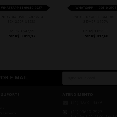
WHATSAPP 11 99610-2927
WHATSAPP 11 99610-2927
PNEU YOKOHAMA G018 A/T4
PNEU PRINX XLAB COMFORT E
35X12.50R18 123S
245/45R18 100W
De R$ 3.542,55
De R$ 1.056,00
Por R$ 3.011,17
Por R$ 897,60
POR E-MAIL
 SUPORTE
ATENDIMENTO
(11) 4238 - 4379
rar
(11) 99610-2927
Pagamento
Seg á Sex: 8:00 - 18:00 - Sáb: 8: