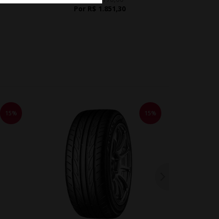
Por R$ 1.851,30
15%
15%