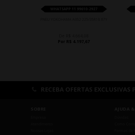
WHATSAPP 11 99610-2927
PNEU YOKOHAMA A052 225/35R18 87Y
De R$ 4.664,08
Por R$ 4.197,67
RECEBA OFERTAS EXCLUSIVAS 
SOBRE
AJUDA &
Empresa
Dúvidas
Atendimento
Como Comp
Nossas Lojas
Formas de 