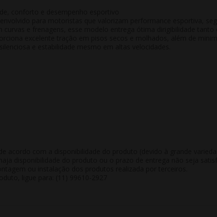
de, conforto e desempenho esportivo
nvolvido para motoristas que valorizam
performance esportiva
,
seg
 curvas e frenagens, esse modelo entrega ótima dirigibilidade tanto
ciona excelente tração em pisos secos e molhados, além de minimi
ilenciosa e estabilidade mesmo em altas velocidades.
de acordo com a disponibilidade do produto (devido à grande varied
aja disponibilidade do produto ou o prazo de entrega não seja satisf
tagem ou instalação dos produtos realizada por terceiros.
duto, ligue para: (11) 99610-2927