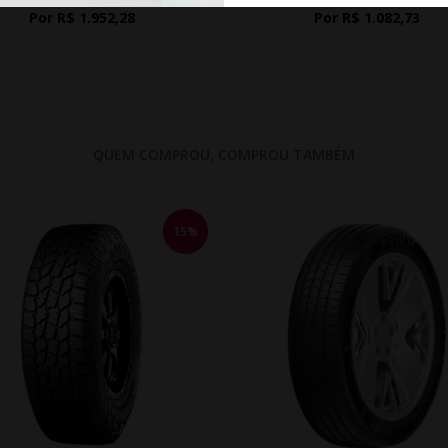
Por R$ 1.952,28
Por R$ 1.082,73
QUEM COMPROU, COMPROU TAMBÉM
15%