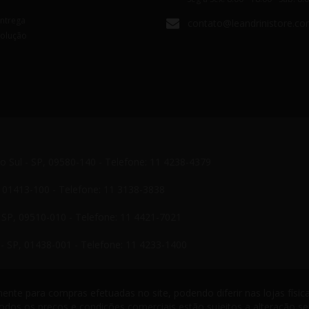
Entrega
contato@leandrinistore.co
volução
do Sul - SP, 09580-140 - Telefone: 11 4238-4379
P, 01413-100 - Telefone: 11 3138-3838
- SP, 09510-010 - Telefone: 11 4421-7021
- SP, 01438-001 - Telefone: 11 4233-1400
nte para compras efetuadas no site, podendo diferir nas lojas física
odos os preços e condições comerciais estão sujeitos a alteração s