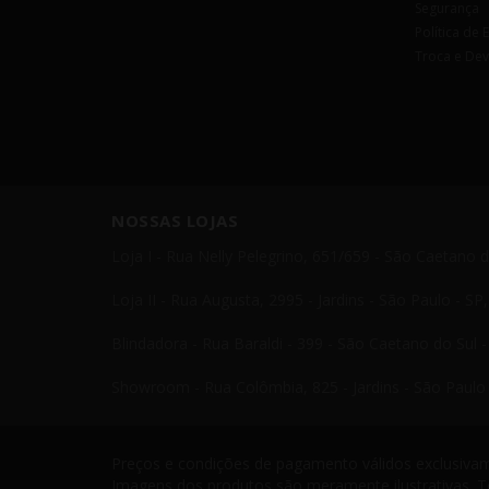
Segurança
Política de 
Troca e De
NOSSAS LOJAS
Loja I - Rua Nelly Pelegrino, 651/659 - São Caetano 
Loja II - Rua Augusta, 2995 - Jardins - São Paulo - S
Blindadora - Rua Baraldi - 399 - São Caetano do Sul 
Showroom - Rua Colômbia, 825 - Jardins - São Paulo 
Preços e condições de pagamento válidos exclusivame
Imagens dos produtos são meramente ilustrativas. T