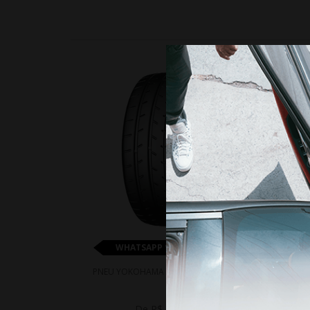
10%
WHATSAPP 11 99610-2927
PNEU YOKOHAMA A052 225/35R18 87Y
PNEU
De R$ 4.664,08