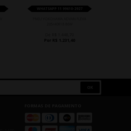
WHATSAPP 11 99610-2927
WHATS
V
PNEU YOKOHAMA ADVAN FLEVA
PNEU DELINT
205/40R18 86W
De R$ 1.448,70
D
Por R$ 1.231,40
P
OK
FORMAS DE PAGAMENTO
00 - 14:00